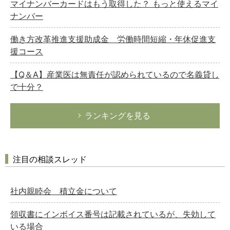
マイナンバーカードはもう取得した？ もっと使えるマイ
ナンバー
働き方改革推進支援助成金 労働時間短縮・年休促進支
援コース
【Q＆A】産業医は無責任が認められているので名義貸し
で十分？
ランキングを見る
注目の相談スレッド
社内親睦会 積立金について
領収書にインボイス番号は記載されているが、失効して
いる場合