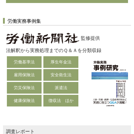
労働実務事例集
監修提供
法解釈から実務処理までのＱ＆Ａを分類収録
労働基準法
厚生年金法
雇用保険法
安全衛生法
労災保険法
派遣法
健康保険法
徴収法 ほか
調査レポート