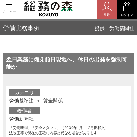
メニュー
登録
ログイン
労働実務事例
提供：労働新聞社
翌日業務に備え前日現地へ、休日の出発を強制可
能か
カテゴリ
労働基準法 >
賃金関係
著作者
労働新聞社
「労働新聞」「安全スタッフ」（2009年1月～12月掲載文）
法改正等で現在の正確な内容と異なる場合があります。