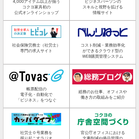
4,000アイテム以上が揃う
ビジネスパーソンの
コクヨ家具初の
スキルと視野を拡げる
公式オンラインショップ
情報サイト
社会保険労務士（社労士）
コスト削減・業務効率化
専門の求人サイト
ができるクラウド型の
WEB購買管理システム
帳票配信の
総務のお仕事、オフィスや
電子化・自動化で
働き方の取組みをご紹介
「ビジネス」をつなぐ
社労士０号業務を
官公庁オフィスにおける
掘り起こすラジオ
文書削減や備品管理の