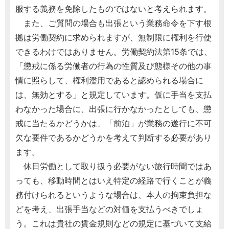
服する義務を免除したものではないと考えられます。
また、ご質問の場合も出張という業務命令を下す根
拠は労働契約に求められますが、無制限に権利を行使
できるわけではありません。労働契約法第15条では、
「懲戒に係る労働者の行為の性質及び態様その他の事
情に照らして、権利濫用であると認められる場合に
は、無効とする」と規定しています。仮に手当を支払
わなかった場合に、出張に行かなかったとしても、懲
戒に当たるかどうかは、「前泊」が業務の遂行に不可
欠な要件であるかどうかを考えて判断する必要があり
ます。
休日労働として取り扱う必要がない旅行時間ではあ
っても、移動時間とはいえ特定の経路で行くことが義
務付けられるというような場合は、本人の拘束負担な
どを考え、出張手当などの対価を支払うべきでしょ
う。これは貴社の賃金規則などの規定に基づいて支給