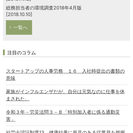
総務担当者の環境調査2018年4月版
[2018.10.10]
一覧へ
注目のコラム
スタートアップの人事労務 １６ 入社時提出の書類の
意味
家族がインフルエンザだが、自分は元気なのに仕事を休
まされた。
令和３年－労災法問３－Ｂ「特別加入者に係る通勤災
害」
社労士認証制度13 健康結果に所見のある従業員を把握