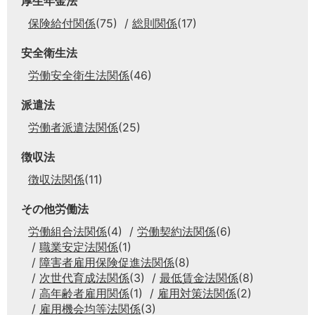
厚生年金法
保険給付関係
(75)
総則関係
(17)
安全衛生法
労働安全衛生法関係
(46)
派遣法
労働者派遣法関係
(25)
徴収法
徴収法関係
(11)
その他労働法
労働組合法関係
(4)
労働契約法関係
(6)
職業安定法関係
(1)
障害者雇用保険促進法関係
(8)
次世代育成法関係
(3)
最低賃金法関係
(8)
高年齢者雇用関係
(1)
雇用対策法関係
(2)
雇用機会均等法関係
(3)