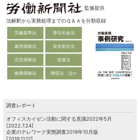
監修提供
法解釈から実務処理までのＱ＆Ａを分類収録
労働基準法
厚生年金法
雇用保険法
安全衛生法
労災保険法
派遣法
健康保険法
徴収法 ほか
調査レポート
オフィスカイゼン活動に関する意識2022年5月
[2022.7.24]
企業のテレワーク実態調査2019年10月版
[2019.11.12]