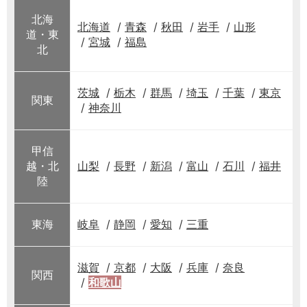
北海
北海道
青森
秋田
岩手
山形
道・東
宮城
福島
北
茨城
栃木
群馬
埼玉
千葉
東京
関東
神奈川
甲信
越・北
山梨
長野
新潟
富山
石川
福井
陸
東海
岐阜
静岡
愛知
三重
滋賀
京都
大阪
兵庫
奈良
関西
和歌山