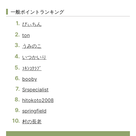
一般ポイントランキング
ぴぃちん
ton
うみのこ
いつかいり
ﾕｷﾝｺｸﾗﾌﾞ
booby
Srspecialist
hitokoto2008
springfield
村の長老