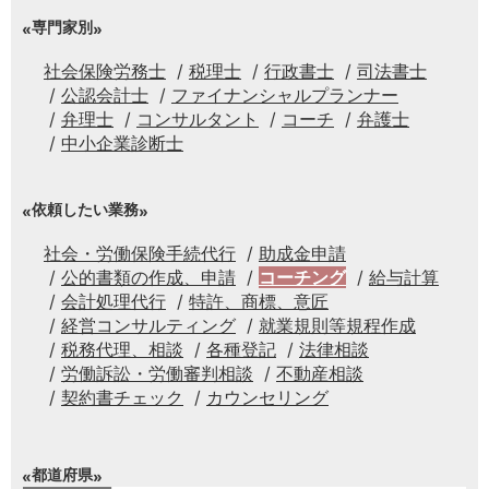
専門家別
社会保険労務士
税理士
行政書士
司法書士
公認会計士
ファイナンシャルプランナー
弁理士
コンサルタント
コーチ
弁護士
中小企業診断士
依頼したい業務
社会・労働保険手続代行
助成金申請
公的書類の作成、申請
コーチング
給与計算
会計処理代行
特許、商標、意匠
経営コンサルティング
就業規則等規程作成
税務代理、相談
各種登記
法律相談
労働訴訟・労働審判相談
不動産相談
契約書チェック
カウンセリング
都道府県