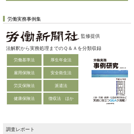
労働実務事例集
監修提供
法解釈から実務処理までのＱ＆Ａを分類収録
労働基準法
厚生年金法
雇用保険法
安全衛生法
労災保険法
派遣法
健康保険法
徴収法 ほか
調査レポート