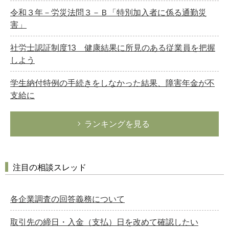
令和３年－労災法問３－Ｂ「特別加入者に係る通勤災
害」
社労士認証制度13 健康結果に所見のある従業員を把握
しよう
学生納付特例の手続きをしなかった結果、障害年金が不
支給に
ランキングを見る
注目の相談スレッド
各企業調査の回答義務について
取引先の締日・入金（支払）日を改めて確認したい