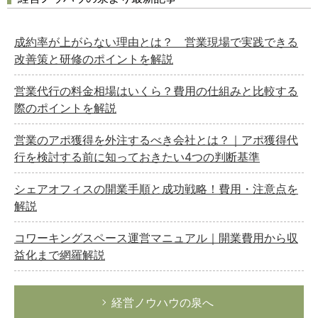
成約率が上がらない理由とは？ 営業現場で実践できる
改善策と研修のポイントを解説
営業代行の料金相場はいくら？費用の仕組みと比較する
際のポイントを解説
営業のアポ獲得を外注するべき会社とは？｜アポ獲得代
行を検討する前に知っておきたい4つの判断基準
シェアオフィスの開業手順と成功戦略！費用・注意点を
解説
コワーキングスペース運営マニュアル｜開業費用から収
益化まで網羅解説
経営ノウハウの泉へ