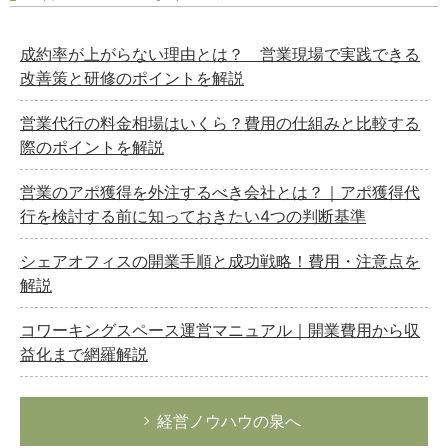
成約率が上がらない理由とは？ 営業現場で実践できる
改善策と研修のポイントを解説
営業代行の料金相場はいくら？費用の仕組みと比較する
際のポイントを解説
営業のアポ獲得を外注するべき会社とは？｜アポ獲得代
行を検討する前に知っておきたい4つの判断基準
シェアオフィスの開業手順と成功戦略！費用・注意点を
解説
コワーキングスペース運営マニュアル｜開業費用から収
益化まで網羅解説
経営ノウハウの泉へ