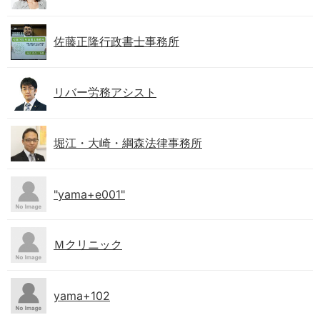
佐藤正隆行政書士事務所
リバー労務アシスト
堀江・大崎・綱森法律事務所
"yama+e001"
Ｍクリニック
yama+102