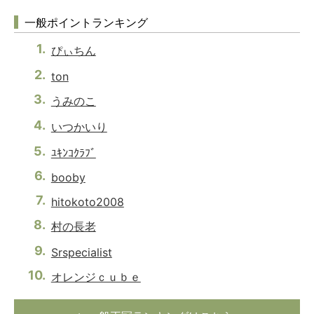
一般ポイントランキング
ぴぃちん
ton
うみのこ
いつかいり
ﾕｷﾝｺｸﾗﾌﾞ
booby
hitokoto2008
村の長老
Srspecialist
オレンジｃｕｂｅ