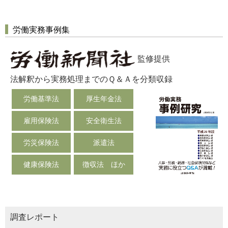
労働実務事例集
監修提供
法解釈から実務処理までのＱ＆Ａを分類収録
労働基準法
厚生年金法
雇用保険法
安全衛生法
労災保険法
派遣法
健康保険法
徴収法 ほか
調査レポート