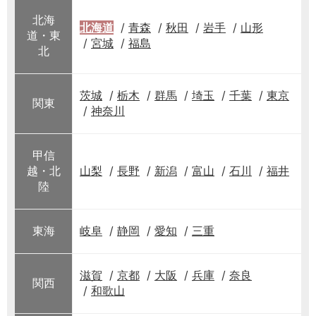
北海
北海道
青森
秋田
岩手
山形
道・東
宮城
福島
北
茨城
栃木
群馬
埼玉
千葉
東京
関東
神奈川
甲信
越・北
山梨
長野
新潟
富山
石川
福井
陸
東海
岐阜
静岡
愛知
三重
滋賀
京都
大阪
兵庫
奈良
関西
和歌山