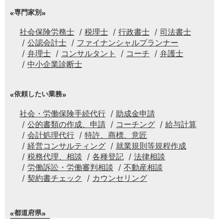
専門家別
社会保険労務士
税理士
行政書士
司法書士
公認会計士
ファイナンシャルプランナー
弁理士
コンサルタント
コーチ
弁護士
中小企業診断士
依頼したい業務
社会・労働保険手続代行
助成金申請
公的書類の作成、申請
コーチング
給与計算
会計処理代行
特許、商標、意匠
経営コンサルティング
就業規則等規程作成
税務代理、相談
各種登記
法律相談
労働訴訟・労働審判相談
不動産相談
契約書チェック
カウンセリング
都道府県