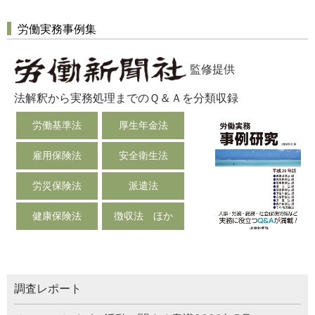
労働実務事例集
監修提供
法解釈から実務処理までのＱ＆Ａを分類収録
労働基準法
厚生年金法
雇用保険法
安全衛生法
労災保険法
派遣法
健康保険法
徴収法 ほか
調査レポート