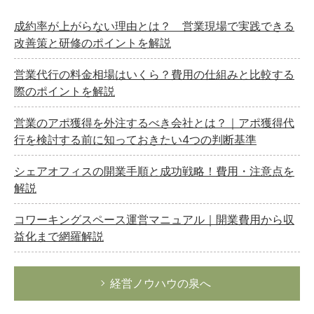
成約率が上がらない理由とは？ 営業現場で実践できる
改善策と研修のポイントを解説
営業代行の料金相場はいくら？費用の仕組みと比較する
際のポイントを解説
営業のアポ獲得を外注するべき会社とは？｜アポ獲得代
行を検討する前に知っておきたい4つの判断基準
シェアオフィスの開業手順と成功戦略！費用・注意点を
解説
コワーキングスペース運営マニュアル｜開業費用から収
益化まで網羅解説
経営ノウハウの泉へ