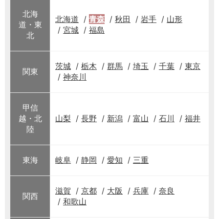
北海
北海道
青森
秋田
岩手
山形
道・東
宮城
福島
北
茨城
栃木
群馬
埼玉
千葉
東京
関東
神奈川
甲信
越・北
山梨
長野
新潟
富山
石川
福井
陸
東海
岐阜
静岡
愛知
三重
滋賀
京都
大阪
兵庫
奈良
関西
和歌山