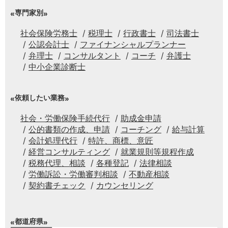
専門家別
社会保険労務士
税理士
行政書士
司法書士
公認会計士
ファイナンシャルプランナー
弁理士
コンサルタント
コーチ
弁護士
中小企業診断士
依頼したい業務
社会・労働保険手続代行
助成金申請
公的書類の作成、申請
コーチング
給与計算
会計処理代行
特許、商標、意匠
経営コンサルティング
就業規則等規程作成
税務代理、相談
各種登記
法律相談
労働訴訟・労働審判相談
不動産相談
契約書チェック
カウンセリング
都道府県