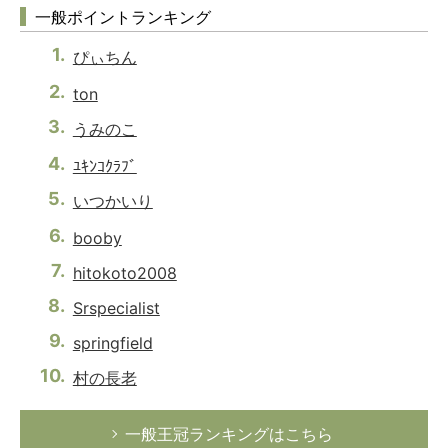
一般ポイントランキング
ぴぃちん
ton
うみのこ
ﾕｷﾝｺｸﾗﾌﾞ
いつかいり
booby
hitokoto2008
Srspecialist
springfield
村の長老
一般王冠ランキングはこちら