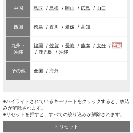
中国
鳥取
島根
岡山
広島
山口
四国
徳島
香川
愛媛
高知
九州・
福岡
佐賀
長崎
熊本
大分
宮崎
沖縄
鹿児島
沖縄
その他
全国
海外
※ハイライトされているキーワードをクリックすると、絞込
みが解除されます。
※リセットを押すと、すべての絞り込みが解除されます。
リセット