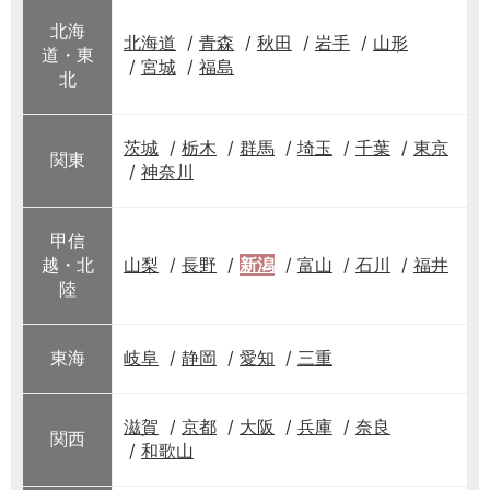
北海
北海道
青森
秋田
岩手
山形
道・東
宮城
福島
北
茨城
栃木
群馬
埼玉
千葉
東京
関東
神奈川
甲信
越・北
山梨
長野
新潟
富山
石川
福井
陸
東海
岐阜
静岡
愛知
三重
滋賀
京都
大阪
兵庫
奈良
関西
和歌山