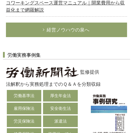
コワーキングスペース運営マニュアル｜開業費用から収
益化まで網羅解説
経営ノウハウの泉へ
労働実務事例集
監修提供
法解釈から実務処理までのＱ＆Ａを分類収録
労働基準法
厚生年金法
雇用保険法
安全衛生法
労災保険法
派遣法