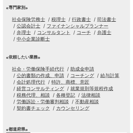
専門家別
社会保険労務士
税理士
行政書士
司法書士
公認会計士
ファイナンシャルプランナー
弁理士
コンサルタント
コーチ
弁護士
中小企業診断士
依頼したい業務
社会・労働保険手続代行
助成金申請
公的書類の作成、申請
コーチング
給与計算
会計処理代行
特許、商標、意匠
経営コンサルティング
就業規則等規程作成
税務代理、相談
各種登記
法律相談
労働訴訟・労働審判相談
不動産相談
契約書チェック
カウンセリング
都道府県