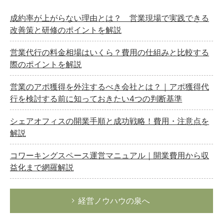
成約率が上がらない理由とは？ 営業現場で実践できる
改善策と研修のポイントを解説
営業代行の料金相場はいくら？費用の仕組みと比較する
際のポイントを解説
営業のアポ獲得を外注するべき会社とは？｜アポ獲得代
行を検討する前に知っておきたい4つの判断基準
シェアオフィスの開業手順と成功戦略！費用・注意点を
解説
コワーキングスペース運営マニュアル｜開業費用から収
益化まで網羅解説
経営ノウハウの泉へ