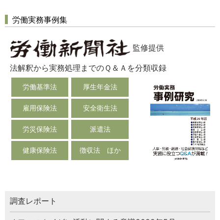
労働実務事例集
監修提供
法解釈から実務処理までのＱ＆Ａを分類収録
労働基準法
厚生年金法
雇用保険法
安全衛生法
労災保険法
派遣法
健康保険法
徴収法 ほか
調査レポート