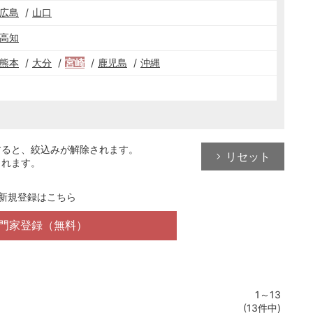
広島
山口
高知
熊本
大分
宮崎
鹿児島
沖縄
すると、絞込みが解除されます。
リセット
されます。
新規登録はこちら
門家登録（無料）
1～13
(13件中)