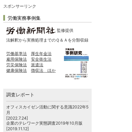
スポンサーリンク
労働実務事例集
監修提供
法解釈から実務処理までのＱ＆Ａを分類収録
労働基準法
厚生年金法
雇用保険法
安全衛生法
労災保険法
派遣法
健康保険法
徴収法 ほか
調査レポート
オフィスカイゼン活動に関する意識2022年5
月
[2022.7.24]
企業のテレワーク実態調査2019年10月版
[2019.11.12]