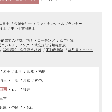
法書士
公認会計士
ファイナンシャルプランナー
護士
中小企業診断士
公的書類の作成、申請
コーチング
給与計算
営コンサルティング
就業規則等規程作成
労働訴訟・労働審判相談
不動産相談
契約書チェック
岩手
山形
宮城
福島
埼玉
千葉
東京
神奈川
富山
石川
福井
三重
兵庫
奈良
和歌山