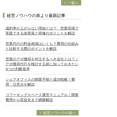
一覧へ
経営ノウハウの泉より最新記事
成約率が上がらない理由とは？ 営業現場で
実践できる改善策と研修のポイントを解説
営業代行の料金相場はいくら？費用の仕組み
と比較する際のポイントを解説
営業のアポ獲得を外注するべき会社とは？｜
アポ獲得代行を検討する前に知っておきたい
4つの判断基準
シェアオフィスの開業手順と成功戦略！費
用・注意点を解説
コワーキングスペース運営マニュアル｜開業
費用から収益化まで網羅解説
経営ノウハウの泉へ