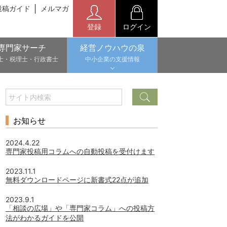
投稿ガイド
メルマガ
登録
ログイン
専門家サーチ
経営ノウハウの泉
士・税理士・行政書士
中小企業の支援情報
お知らせ
2024.4.22
専門家投稿用コラムへの自動投稿を受付けます
2023.11.1
無料ダウンロードページに新書式22点が追加
2023.9.1
「相談の広場」や「専門家コラム」への投稿方
法がわかるガイドを公開