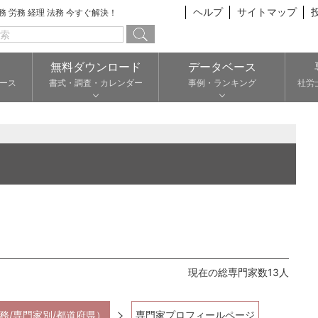
ヘルプ
サイトマップ
総務 労務 経理 法務 今すぐ解決！
無料ダウンロード
データベース
ース
書式・調査・カレンダー
事例・ランキング
社労
現在の総専門家数13人
務/専門家別/都道府県）
専門家プロフィールページ