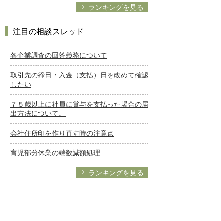
ランキングを見る
注目の相談スレッド
各企業調査の回答義務について
取引先の締日・入金（支払）日を改めて確認
したい
７５歳以上に社員に賞与を支払った場合の届
出方法について。
会社住所印を作り直す時の注意点
育児部分休業の端数減額処理
ランキングを見る