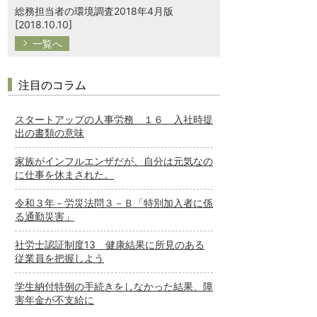
総務担当者の環境調査2018年4月版
[2018.10.10]
一覧へ
注目のコラム
スタートアップの人事労務 １６ 入社時提
出の書類の意味
家族がインフルエンザだが、自分は元気なの
に仕事を休まされた。
令和３年－労災法問３－Ｂ「特別加入者に係
る通勤災害」
社労士認証制度13 健康結果に所見のある
従業員を把握しよう
学生納付特例の手続きをしなかった結果、障
害年金が不支給に