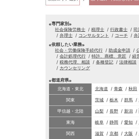
専門家別
社会保険労務士
税理士
行政書士
司
弁理士
コンサルタント
コーチ
弁
依頼したい業務
社会・労働保険手続代行
助成金申請
会計処理代行
特許、商標、意匠
経
税務代理、相談
各種登記
法律相談
カウンセリング
都道府県
北海道・東北
北海道
青森
秋田
関東
茨城
栃木
群馬
甲信越・北陸
山梨
長野
新潟
東海
岐阜
静岡
愛知
関西
滋賀
京都
大阪