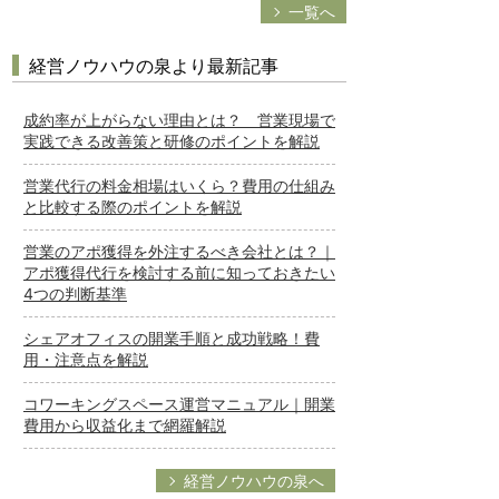
一覧へ
経営ノウハウの泉より最新記事
成約率が上がらない理由とは？ 営業現場で
実践できる改善策と研修のポイントを解説
営業代行の料金相場はいくら？費用の仕組み
と比較する際のポイントを解説
営業のアポ獲得を外注するべき会社とは？｜
アポ獲得代行を検討する前に知っておきたい
4つの判断基準
シェアオフィスの開業手順と成功戦略！費
用・注意点を解説
コワーキングスペース運営マニュアル｜開業
費用から収益化まで網羅解説
経営ノウハウの泉へ