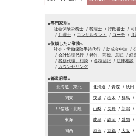
専門家別
社会保険労務士
税理士
行政書士
司
弁理士
コンサルタント
コーチ
弁
依頼したい業務
社会・労働保険手続代行
助成金申請
会計処理代行
特許、商標、意匠
経
税務代理、相談
各種登記
法律相談
カウンセリング
都道府県
北海道・東北
北海道
青森
秋田
関東
茨城
栃木
群馬
甲信越・北陸
山梨
長野
新潟
東海
岐阜
静岡
愛知
関西
滋賀
京都
大阪