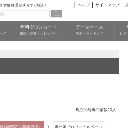
ヘルプ
サイトマップ
総務 労務 経理 法務 今すぐ解決！
無料ダウンロード
データベース
ース
書式・調査・カレンダー
事例・ランキング
社労
現在の総専門家数10人
務/専門家別/都道府県）
専門家プロフィールページ