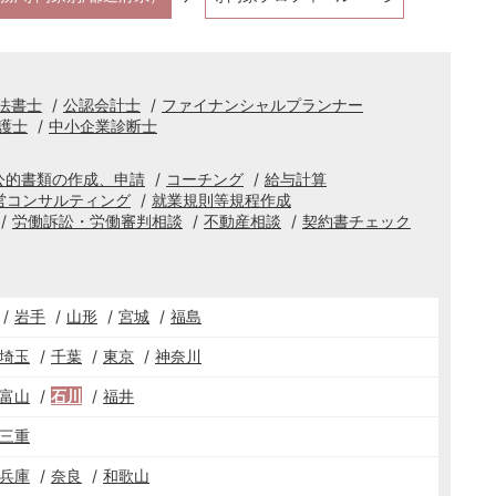
法書士
公認会計士
ファイナンシャルプランナー
護士
中小企業診断士
公的書類の作成、申請
コーチング
給与計算
営コンサルティング
就業規則等規程作成
労働訴訟・労働審判相談
不動産相談
契約書チェック
岩手
山形
宮城
福島
埼玉
千葉
東京
神奈川
富山
石川
福井
三重
兵庫
奈良
和歌山