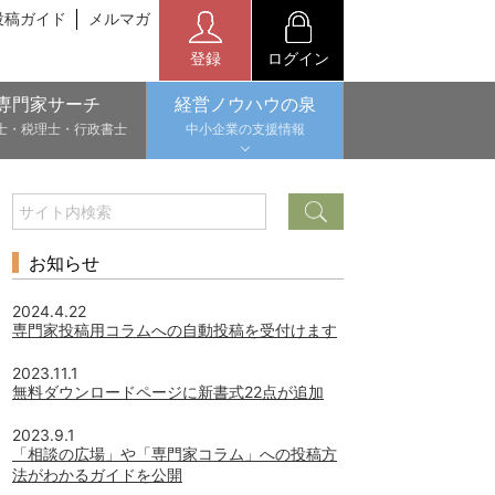
投稿ガイド
メルマガ
登録
ログイン
専門家サーチ
経営ノウハウの泉
士・税理士・行政書士
中小企業の支援情報
お知らせ
2024.4.22
専門家投稿用コラムへの自動投稿を受付けます
2023.11.1
無料ダウンロードページに新書式22点が追加
2023.9.1
「相談の広場」や「専門家コラム」への投稿方
法がわかるガイドを公開