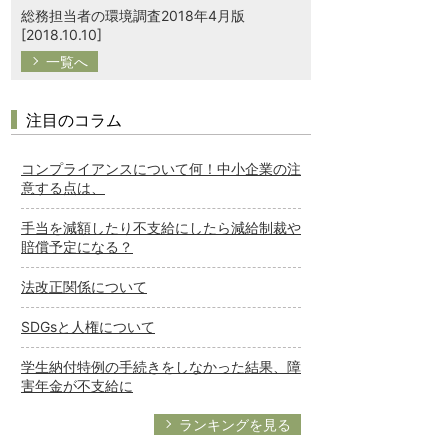
総務担当者の環境調査2018年4月版
[2018.10.10]
一覧へ
注目のコラム
コンプライアンスについて何！中小企業の注
意する点は、
手当を減額したり不支給にしたら減給制裁や
賠償予定になる？
法改正関係について
SDGsと人権について
学生納付特例の手続きをしなかった結果、障
害年金が不支給に
ランキングを見る