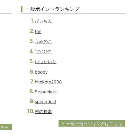
一般ポイントランキング
ぴぃちん
ton
うみのこ
ﾕｷﾝｺｸﾗﾌﾞ
いつかいり
booby
hitokoto2008
Srspecialist
springfield
村の長老
一般王冠ランキングはこちら
こちら