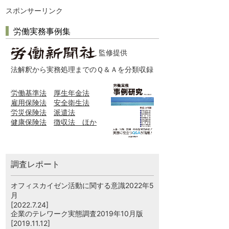
スポンサーリンク
労働実務事例集
監修提供
法解釈から実務処理までのＱ＆Ａを分類収録
労働基準法
厚生年金法
雇用保険法
安全衛生法
労災保険法
派遣法
健康保険法
徴収法 ほか
調査レポート
オフィスカイゼン活動に関する意識2022年5
月
[2022.7.24]
企業のテレワーク実態調査2019年10月版
[2019.11.12]