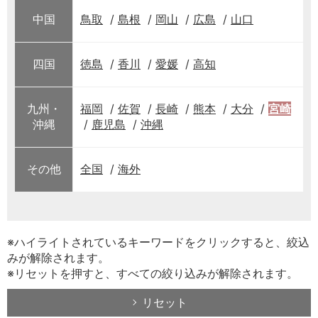
中国
鳥取
島根
岡山
広島
山口
四国
徳島
香川
愛媛
高知
九州・
福岡
佐賀
長崎
熊本
大分
宮崎
沖縄
鹿児島
沖縄
その他
全国
海外
※ハイライトされているキーワードをクリックすると、絞込
みが解除されます。
※リセットを押すと、すべての絞り込みが解除されます。
リセット