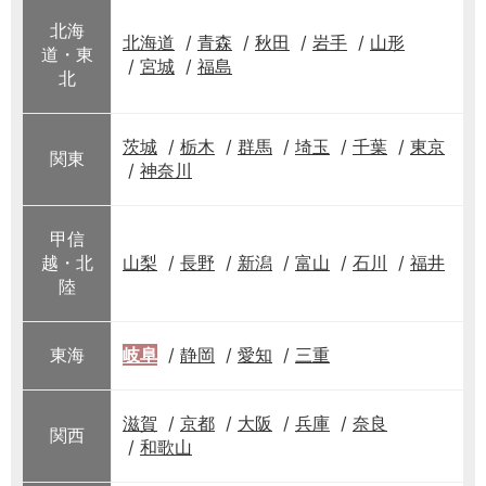
北海
北海道
青森
秋田
岩手
山形
道・東
宮城
福島
北
茨城
栃木
群馬
埼玉
千葉
東京
関東
神奈川
甲信
越・北
山梨
長野
新潟
富山
石川
福井
陸
東海
岐阜
静岡
愛知
三重
滋賀
京都
大阪
兵庫
奈良
関西
和歌山