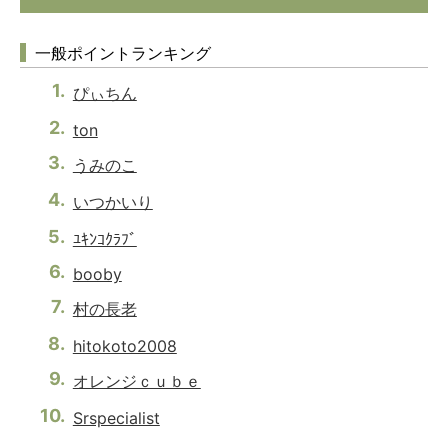
一般ポイントランキング
ぴぃちん
ton
うみのこ
いつかいり
ﾕｷﾝｺｸﾗﾌﾞ
booby
村の長老
hitokoto2008
オレンジｃｕｂｅ
Srspecialist