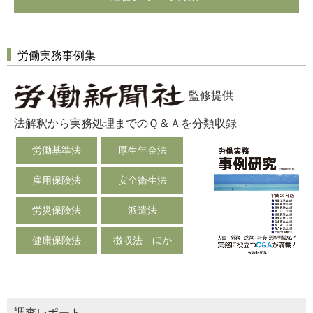
労働実務事例集
監修提供
法解釈から実務処理までのＱ＆Ａを分類収録
労働基準法
厚生年金法
雇用保険法
安全衛生法
労災保険法
派遣法
健康保険法
徴収法 ほか
調査レポート