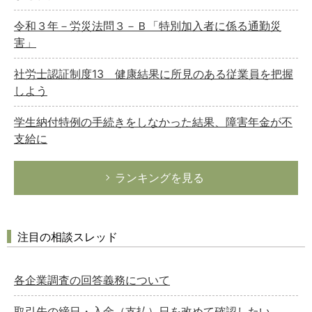
令和３年－労災法問３－Ｂ「特別加入者に係る通勤災
害」
社労士認証制度13 健康結果に所見のある従業員を把握
しよう
学生納付特例の手続きをしなかった結果、障害年金が不
支給に
ランキングを見る
注目の相談スレッド
各企業調査の回答義務について
取引先の締日・入金（支払）日を改めて確認したい