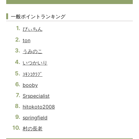
一般ポイントランキング
ぴぃちん
ton
うみのこ
いつかいり
ﾕｷﾝｺｸﾗﾌﾞ
booby
Srspecialist
hitokoto2008
springfield
村の長老