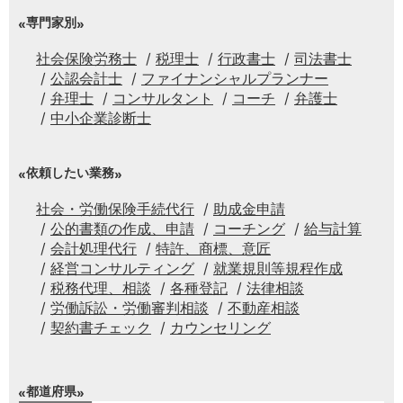
専門家別
社会保険労務士
税理士
行政書士
司法書士
公認会計士
ファイナンシャルプランナー
弁理士
コンサルタント
コーチ
弁護士
中小企業診断士
依頼したい業務
社会・労働保険手続代行
助成金申請
公的書類の作成、申請
コーチング
給与計算
会計処理代行
特許、商標、意匠
経営コンサルティング
就業規則等規程作成
税務代理、相談
各種登記
法律相談
労働訴訟・労働審判相談
不動産相談
契約書チェック
カウンセリング
都道府県