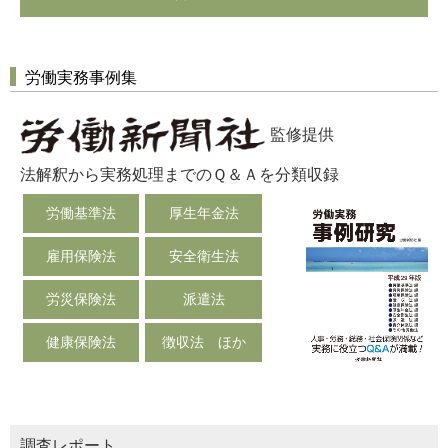
労働実務事例集
監修提供
法解釈から実務処理までのＱ＆Ａを分類収録
労働基準法
厚生年金法
雇用保険法
安全衛生法
労災保険法
派遣法
健康保険法
徴収法 ほか
調査レポート