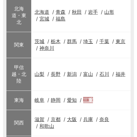
北海
北海道
青森
秋田
岩手
山形
道・東
宮城
福島
北
茨城
栃木
群馬
埼玉
千葉
東京
関東
神奈川
甲信
越・北
山梨
長野
新潟
富山
石川
福井
陸
東海
岐阜
静岡
愛知
三重
滋賀
京都
大阪
兵庫
奈良
関西
和歌山