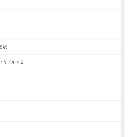
名駅
とうビル４Ｂ
7