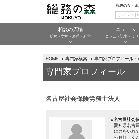
総務の森 - 
相談の広場
ニュース
総務・労務・経理・経営
コラム・記事・リリ
HOME
専門家検索
専門家プロフィール：
専門家プロフィール
名古屋社会保険労務士法人
名古屋社会保
愛知県名古
に力をいれ
らお任せく