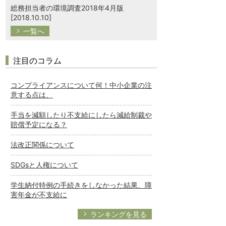
総務担当者の環境調査2018年4月版
[2018.10.10]
一覧へ
注目のコラム
コンプライアンスについて何！中小企業の注
意する点は、
手当を減額したり不支給にしたら減給制裁や
賠償予定になる？
法改正関係について
SDGsと人権について
学生納付特例の手続きをしなかった結果、障
害年金が不支給に
ランキングを見る