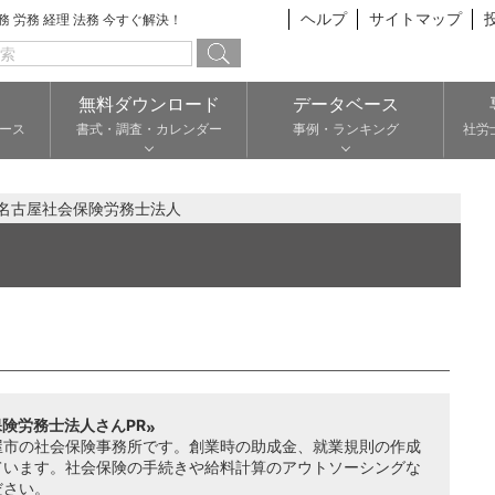
ヘルプ
サイトマップ
総務 労務 経理 法務 今すぐ解決！
無料ダウンロード
データベース
ース
書式・調査・カレンダー
事例・ランキング
社労
名古屋社会保険労務士法人
険労務士法人さんPR
屋市の社会保険事務所です。創業時の助成金、就業規則の作成
ています。社会保険の手続きや給料計算のアウトソーシングな
ださい。