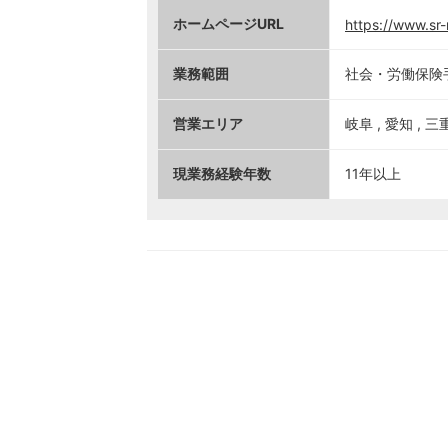
ホームページURL
https://www.sr
業務範囲
社会・労働保険手
営業エリア
岐阜 , 愛知 , 三
現業務経験年数
11年以上