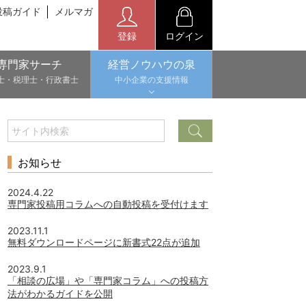
投稿ガイド
メルマガ
登録
ログイン
専門家サーチ
経営ノウハウの泉
士・税理士・行政書士
中小企業の支援情報
お知らせ
2024.4.22
専門家投稿用コラムへの自動投稿を受付けます
2023.11.1
無料ダウンロードページに新書式22点が追加
2023.9.1
「相談の広場」や「専門家コラム」への投稿方
法がわかるガイドを公開