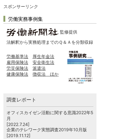
スポンサーリンク
労働実務事例集
監修提供
法解釈から実務処理までのＱ＆Ａを分類収録
労働基準法
厚生年金法
雇用保険法
安全衛生法
労災保険法
派遣法
健康保険法
徴収法 ほか
調査レポート
オフィスカイゼン活動に関する意識2022年5
月
[2022.7.24]
企業のテレワーク実態調査2019年10月版
[2019.11.12]