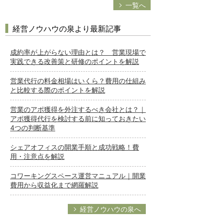
一覧へ
経営ノウハウの泉より最新記事
成約率が上がらない理由とは？ 営業現場で
実践できる改善策と研修のポイントを解説
営業代行の料金相場はいくら？費用の仕組み
と比較する際のポイントを解説
営業のアポ獲得を外注するべき会社とは？｜
アポ獲得代行を検討する前に知っておきたい
4つの判断基準
シェアオフィスの開業手順と成功戦略！費
用・注意点を解説
コワーキングスペース運営マニュアル｜開業
費用から収益化まで網羅解説
経営ノウハウの泉へ