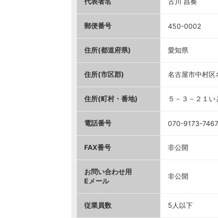
代表者名
古川 昌奏
郵便番号
450-0002
住所(都道府県)
愛知県
住所(市区郡)
名古屋市中村区
住所(町村・番地)
５－３－２１い
電話番号
070-9173-746
FAX番号
非公開
お問い合わせ用
非公開
Eメール
従業員数
5人以下