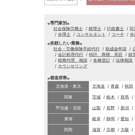
専門家別
社会保険労務士
税理士
行政書士
司
弁理士
コンサルタント
コーチ
弁
依頼したい業務
社会・労働保険手続代行
助成金申請
会計処理代行
特許、商標、意匠
経
税務代理、相談
各種登記
法律相談
カウンセリング
都道府県
北海道・東北
北海道
青森
秋田
関東
茨城
栃木
群馬
甲信越・北陸
山梨
長野
新潟
東海
岐阜
静岡
愛知
関西
滋賀
京都
大阪