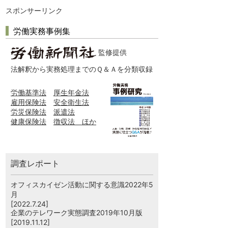
スポンサーリンク
労働実務事例集
監修提供
法解釈から実務処理までのＱ＆Ａを分類収録
労働基準法
厚生年金法
雇用保険法
安全衛生法
労災保険法
派遣法
健康保険法
徴収法 ほか
調査レポート
オフィスカイゼン活動に関する意識2022年5
月
[2022.7.24]
企業のテレワーク実態調査2019年10月版
[2019.11.12]