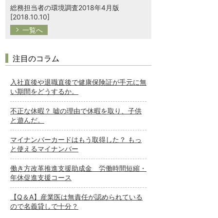
総務担当者の環境調査2018年4月版
[2018.10.10]
一覧へ
注目のコラム
入社直後や退職直後で健康保険証が手元に無
い期間をどうするか。
不正な休暇？ 嘘の理由で休暇を取り、子供
と遊んだ。
マイナンバーカードはもう取得した？ もっ
と使えるマイナンバー
働き方改革推進支援助成金 労働時間短縮・
年休促進支援コース
【Q＆A】産業医は無責任が認められている
ので名義貸しで十分？