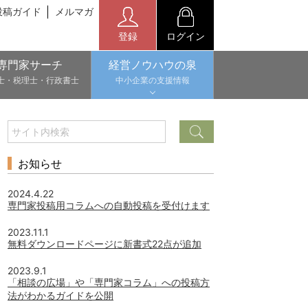
投稿ガイド
メルマガ
登録
ログイン
専門家サーチ
経営ノウハウの泉
士・税理士・行政書士
中小企業の支援情報
お知らせ
2024.4.22
専門家投稿用コラムへの自動投稿を受付けます
2023.11.1
無料ダウンロードページに新書式22点が追加
2023.9.1
「相談の広場」や「専門家コラム」への投稿方
法がわかるガイドを公開