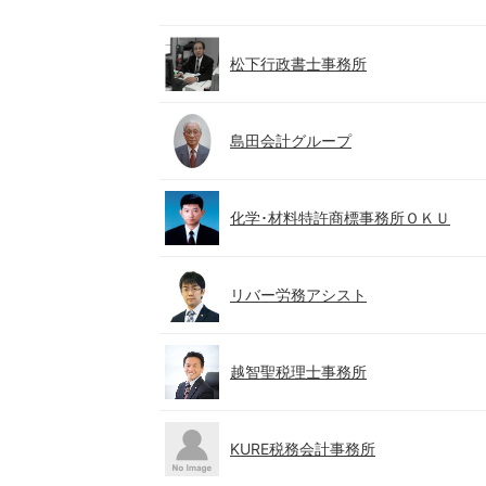
松下行政書士事務所
島田会計グループ
化学･材料特許商標事務所ＯＫＵ
リバー労務アシスト
越智聖税理士事務所
KURE税務会計事務所