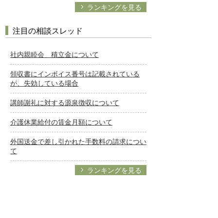
ランキングを見る
注目の相談スレッド
社内親睦会 積立金について
領収書にインボイス番号は記載されている
が、失効している場合
講師謝礼に対する源泉徴収について
介護休業給付の賃金月額について
外国送金で差し引かれた手数料の請求につい
て
ランキングを見る