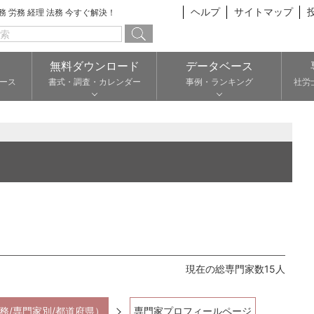
ヘルプ
サイトマップ
総務 労務 経理 法務 今すぐ解決！
無料ダウンロード
データベース
ース
書式・調査・カレンダー
事例・ランキング
社労
現在の総専門家数15人
務/専門家別/都道府県）
専門家プロフィールページ