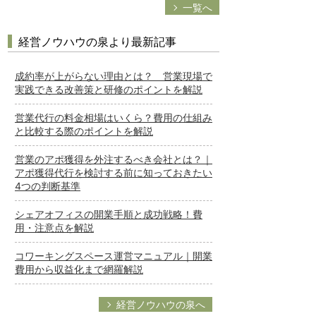
一覧へ
経営ノウハウの泉より最新記事
成約率が上がらない理由とは？ 営業現場で
実践できる改善策と研修のポイントを解説
営業代行の料金相場はいくら？費用の仕組み
と比較する際のポイントを解説
営業のアポ獲得を外注するべき会社とは？｜
アポ獲得代行を検討する前に知っておきたい
4つの判断基準
シェアオフィスの開業手順と成功戦略！費
用・注意点を解説
コワーキングスペース運営マニュアル｜開業
費用から収益化まで網羅解説
経営ノウハウの泉へ