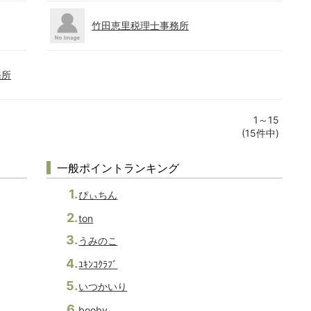
竹田恵里税理士事務所
務所
1～15
(15件中)
一般ポイントランキング
ぴぃちん
ton
うみのこ
ﾕｷﾝｺｸﾗﾌﾞ
いつかいり
booby