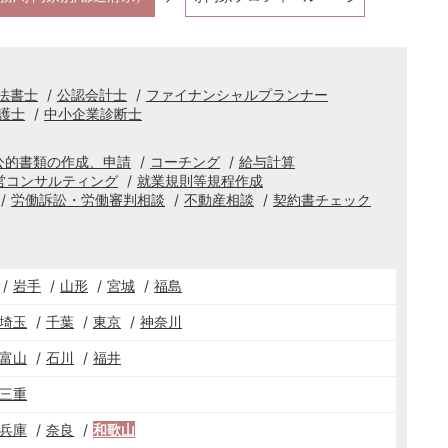
法書士
公認会計士
ファイナンシャルプランナー
護士
中小企業診断士
公的書類の作成、申請
コーチング
給与計算
営コンサルティング
就業規則等規程作成
労働訴訟・労働審判相談
不動産相談
契約書チェック
岩手
山形
宮城
福島
埼玉
千葉
東京
神奈川
富山
石川
福井
三重
兵庫
奈良
和歌山