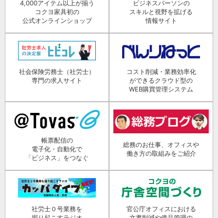
4,000アイテム以上が揃う
ビジネスパーソンの
コクヨ家具初の
スキルと視野を拡げる
公式オンラインショップ
情報サイト
社会保険労務士（社労士）
コスト削減・業務効率化
専門の求人サイト
ができるクラウド型の
WEB購買管理システム
帳票配信の
総務のお仕事、オフィスや
電子化・自動化で
働き方の取組みをご紹介
「ビジネス」をつなぐ
社労士０号業務を
官公庁オフィスにおける
掘り起こすラジオ
文書削減や備品管理の