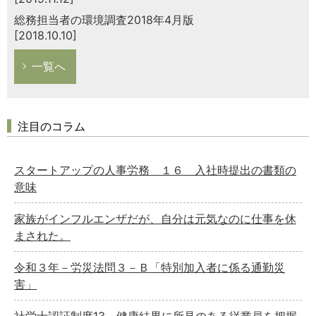
総務担当者の環境調査2018年4月版
[2018.10.10]
一覧へ
注目のコラム
スタートアップの人事労務 １６ 入社時提出の書類の
意味
家族がインフルエンザだが、自分は元気なのに仕事を休
まされた。
令和３年－労災法問３－Ｂ「特別加入者に係る通勤災
害」
社労士認証制度13 健康結果に所見のある従業員を把握