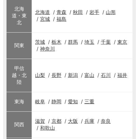
北海
北海道
青森
秋田
岩手
山形
道・東
宮城
福島
北
茨城
栃木
群馬
埼玉
千葉
東京
関東
神奈川
甲信
越・北
山梨
長野
新潟
富山
石川
福井
陸
東海
岐阜
静岡
愛知
三重
滋賀
京都
大阪
兵庫
奈良
関西
和歌山