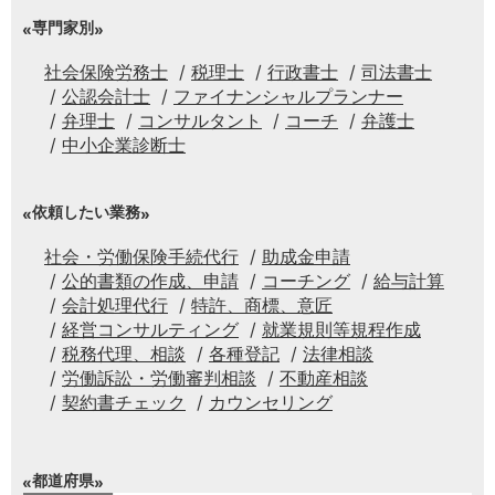
専門家別
社会保険労務士
税理士
行政書士
司法書士
公認会計士
ファイナンシャルプランナー
弁理士
コンサルタント
コーチ
弁護士
中小企業診断士
依頼したい業務
社会・労働保険手続代行
助成金申請
公的書類の作成、申請
コーチング
給与計算
会計処理代行
特許、商標、意匠
経営コンサルティング
就業規則等規程作成
税務代理、相談
各種登記
法律相談
労働訴訟・労働審判相談
不動産相談
契約書チェック
カウンセリング
都道府県