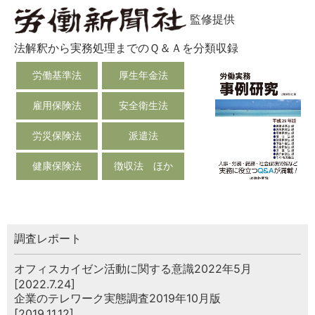
監修提供
法解釈から実務処理までのＱ＆Ａを分類収録
労働基準法
厚生年金法
雇用保険法
安全衛生法
労災保険法
派遣法
健康保険法
徴収法 ほか
調査レポート
オフィスカイゼン活動に関する意識2022年5月
[2022.7.24]
企業のテレワーク実態調査2019年10月版
[2019.11.12]