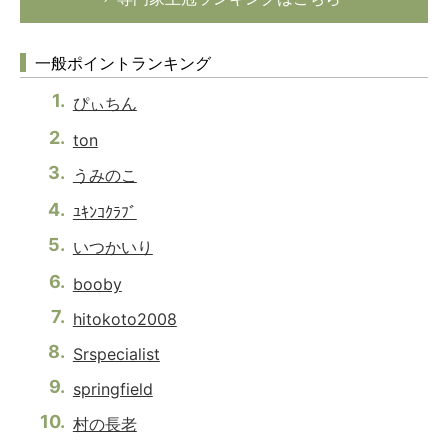
一般ポイントランキング
ぴぃちん
ton
うみのこ
ﾕｷﾝｺｸﾗﾌﾞ
いつかいり
booby
hitokoto2008
Srspecialist
springfield
村の長老