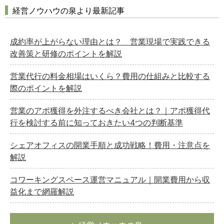
経営ノウハウの泉より最新記事
成約率が上がらない理由とは？ 営業現場で実践できる
改善策と研修のポイントを解説
営業代行の料金相場はいくら？費用の仕組みと比較する
際のポイントを解説
営業のアポ獲得を外注するべき会社とは？｜アポ獲得代
行を検討する前に知っておきたい4つの判断基準
シェアオフィスの開業手順と成功戦略！費用・注意点を
解説
コワーキングスペース運営マニュアル｜開業費用から収
益化まで網羅解説