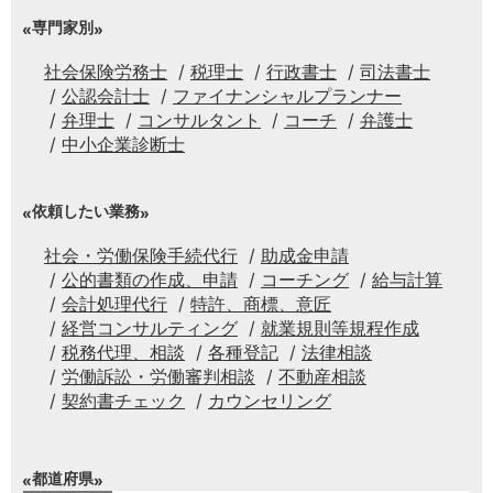
専門家別
社会保険労務士
税理士
行政書士
司法書士
公認会計士
ファイナンシャルプランナー
弁理士
コンサルタント
コーチ
弁護士
中小企業診断士
依頼したい業務
社会・労働保険手続代行
助成金申請
公的書類の作成、申請
コーチング
給与計算
会計処理代行
特許、商標、意匠
経営コンサルティング
就業規則等規程作成
税務代理、相談
各種登記
法律相談
労働訴訟・労働審判相談
不動産相談
契約書チェック
カウンセリング
都道府県