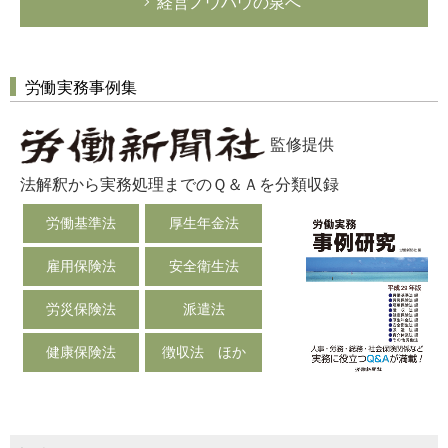
経営ノウハウの泉へ
労働実務事例集
監修提供
法解釈から実務処理までのＱ＆Ａを分類収録
労働基準法
厚生年金法
雇用保険法
安全衛生法
労災保険法
派遣法
健康保険法
徴収法 ほか