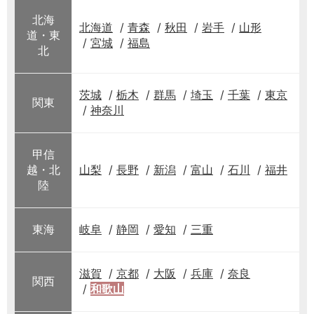
北海
北海道
青森
秋田
岩手
山形
道・東
宮城
福島
北
茨城
栃木
群馬
埼玉
千葉
東京
関東
神奈川
甲信
越・北
山梨
長野
新潟
富山
石川
福井
陸
東海
岐阜
静岡
愛知
三重
滋賀
京都
大阪
兵庫
奈良
関西
和歌山