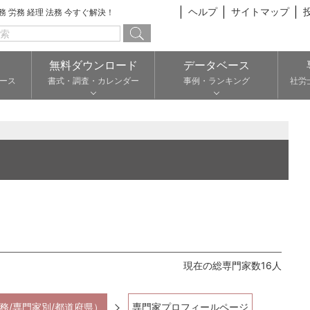
ヘルプ
サイトマップ
総務 労務 経理 法務 今すぐ解決！
無料ダウンロード
データベース
ース
書式・調査・カレンダー
事例・ランキング
社労
現在の総専門家数16人
務/専門家別/都道府県）
専門家プロフィールページ