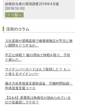
総務担当者の環境調査2018年4月版
[2018.10.10]
一覧へ
注目のコラム
入社直後や退職直後で健康保険証が手元に無
い期間をどうするか。
不正な休暇？ 嘘の理由で休暇を取り、子供
と遊んだ。
マイナンバーカードはもう取得した？ もっ
と使えるマイナンバー
働き方改革推進支援助成金 労働時間短縮・
年休促進支援コース
【Q＆A】産業医は無責任が認められている
ので名義貸しで十分？