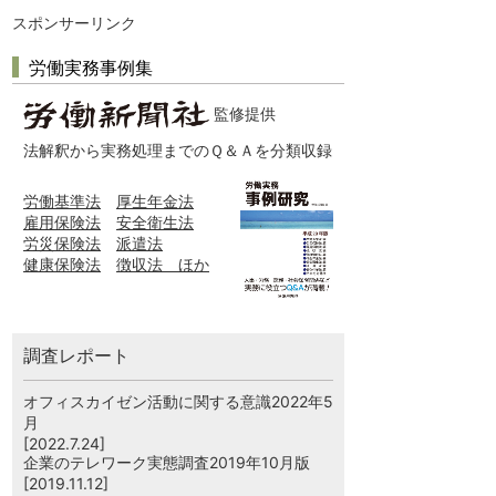
スポンサーリンク
労働実務事例集
監修提供
法解釈から実務処理までのＱ＆Ａを分類収録
労働基準法
厚生年金法
雇用保険法
安全衛生法
労災保険法
派遣法
健康保険法
徴収法 ほか
調査レポート
オフィスカイゼン活動に関する意識2022年5
月
[2022.7.24]
企業のテレワーク実態調査2019年10月版
[2019.11.12]