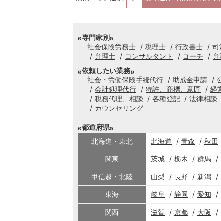
専門家別
社会保険労務士
税理士
行政書士
司
弁理士
コンサルタント
コーチ
弁
依頼したい業務
社会・労働保険手続代行
助成金申請
会計処理代行
特許、商標、意匠
経
税務代理、相談
各種登記
法律相談
カウンセリング
都道府県
北海道・東北
北海道
青森
秋田
関東
茨城
栃木
群馬
甲信越・北陸
山梨
長野
新潟
東海
岐阜
静岡
愛知
関西
滋賀
京都
大阪