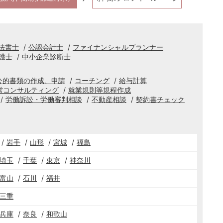
法書士
公認会計士
ファイナンシャルプランナー
護士
中小企業診断士
公的書類の作成、申請
コーチング
給与計算
営コンサルティング
就業規則等規程作成
労働訴訟・労働審判相談
不動産相談
契約書チェック
岩手
山形
宮城
福島
埼玉
千葉
東京
神奈川
富山
石川
福井
三重
兵庫
奈良
和歌山