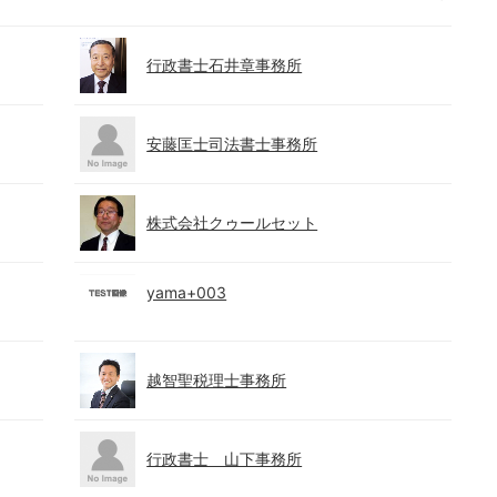
行政書士石井章事務所
安藤匡士司法書士事務所
株式会社クゥールセット
yama+003
越智聖税理士事務所
行政書士 山下事務所