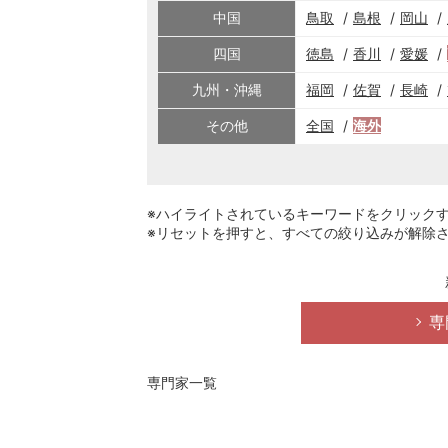
中国
鳥取
島根
岡山
四国
徳島
香川
愛媛
九州・沖縄
福岡
佐賀
長崎
その他
全国
海外
※ハイライトされているキーワードをクリック
※リセットを押すと、すべての絞り込みが解除
専
専門家一覧