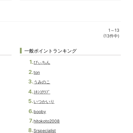
1～13
(13件中)
一般ポイントランキング
ぴぃちん
ton
うみのこ
ﾕｷﾝｺｸﾗﾌﾞ
いつかいり
booby
hitokoto2008
Srspecialist