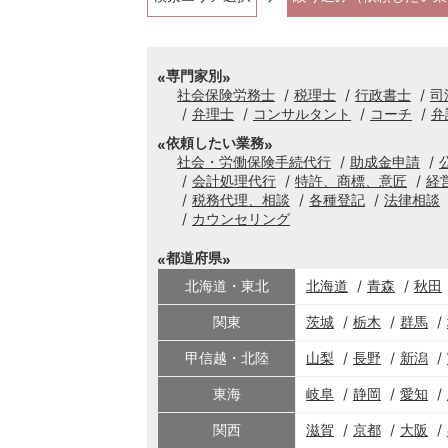
専門家別
社会保険労務士
税理士
行政書士
司
弁理士
コンサルタント
コーチ
弁
依頼したい業務
社会・労働保険手続代行
助成金申請
会計処理代行
特許、商標、意匠
経
税務代理、相談
各種登記
法律相談
カウンセリング
都道府県
北海道・東北
北海道
青森
秋田
関東
茨城
栃木
群馬
甲信越・北陸
山梨
長野
新潟
東海
岐阜
静岡
愛知
関西
滋賀
京都
大阪