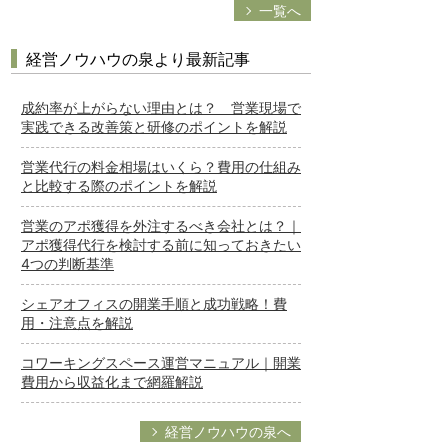
一覧へ
経営ノウハウの泉より最新記事
成約率が上がらない理由とは？ 営業現場で
実践できる改善策と研修のポイントを解説
営業代行の料金相場はいくら？費用の仕組み
と比較する際のポイントを解説
営業のアポ獲得を外注するべき会社とは？｜
アポ獲得代行を検討する前に知っておきたい
4つの判断基準
シェアオフィスの開業手順と成功戦略！費
用・注意点を解説
コワーキングスペース運営マニュアル｜開業
費用から収益化まで網羅解説
経営ノウハウの泉へ