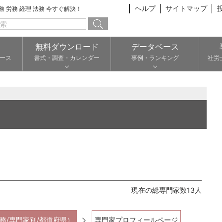
ヘルプ
サイトマップ
総務 労務 経理 法務 今すぐ解決！
無料ダウンロード
データベース
ース
書式・調査・カレンダー
事例・ランキング
社労
現在の総専門家数13人
務/専門家別/都道府県）
専門家プロフィールページ