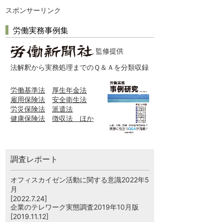
スポンサーリンク
労働実務事例集
監修提供
法解釈から実務処理までのＱ＆Ａを分類収録
労働基準法
厚生年金法
雇用保険法
安全衛生法
労災保険法
派遣法
健康保険法
徴収法 ほか
調査レポート
オフィスカイゼン活動に関する意識2022年5
月
[2022.7.24]
企業のテレワーク実態調査2019年10月版
[2019.11.12]