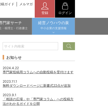
投稿ガイド
メルマガ
登録
ログイン
専門家サーチ
経営ノウハウの泉
士・税理士・行政書士
中小企業の支援情報
お知らせ
2024.4.22
専門家投稿用コラムへの自動投稿を受付けます
2023.11.1
無料ダウンロードページに新書式22点が追加
2023.9.1
「相談の広場」や「専門家コラム」への投稿方
法がわかるガイドを公開