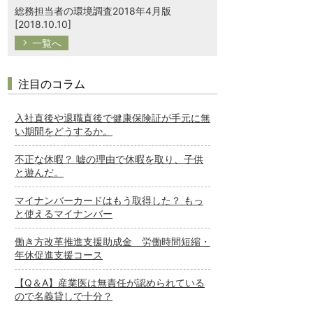
総務担当者の環境調査2018年4月版
[2018.10.10]
一覧へ
注目のコラム
入社直後や退職直後で健康保険証が手元に無
い期間をどうするか。
不正な休暇？ 嘘の理由で休暇を取り、子供
と遊んだ。
マイナンバーカードはもう取得した？ もっ
と使えるマイナンバー
働き方改革推進支援助成金 労働時間短縮・
年休促進支援コース
【Q＆A】産業医は無責任が認められている
ので名義貸しで十分？