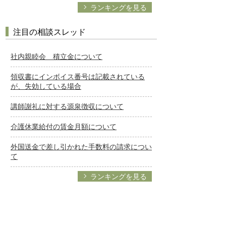
ランキングを見る
注目の相談スレッド
社内親睦会 積立金について
領収書にインボイス番号は記載されている
が、失効している場合
講師謝礼に対する源泉徴収について
介護休業給付の賃金月額について
外国送金で差し引かれた手数料の請求につい
て
ランキングを見る