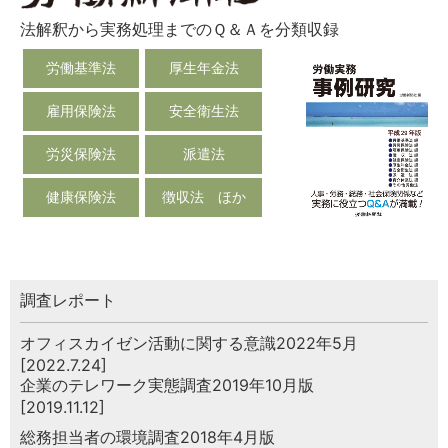
法解釈から実務処理までのＱ＆Ａを分類収録
労働基準法
厚生年金法
雇用保険法
安全衛生法
労災保険法
派遣法
健康保険法
徴収法 ほか
調査レポート
オフィスカイゼン活動に関する意識2022年5月
[2022.7.24]
企業のテレワーク実態調査2019年10月版
[2019.11.12]
総務担当者の環境調査2018年4月版