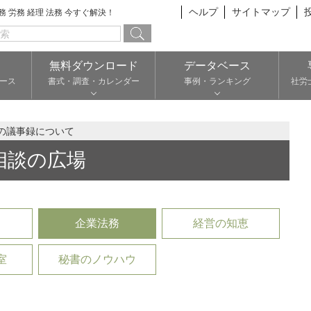
ヘルプ
サイトマップ
総務 労務 経理 法務 今すぐ解決！
無料ダウンロード
データベース
ース
書式・調査・カレンダー
事例・ランキング
社労
の議事録について
相談の広場
企業法務
経営の知恵
室
秘書のノウハウ