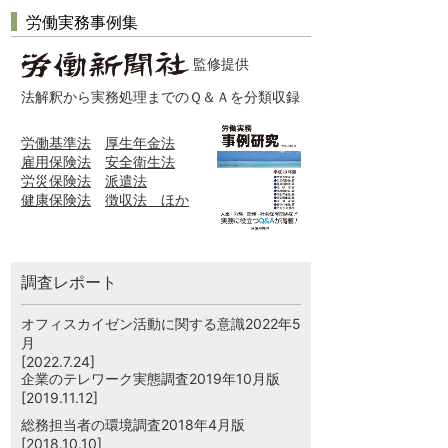
労働実務事例集
監修提供
法解釈から実務処理までのＱ＆Ａを分類収録
労働基準法
厚生年金法
雇用保険法
安全衛生法
労災保険法
派遣法
健康保険法
徴収法 ほか
調査レポート
オフィスカイゼン活動に関する意識2022年5
月
[2022.7.24]
企業のテレワーク実態調査2019年10月版
[2019.11.12]
総務担当者の環境調査2018年4月版
[2018.10.10]