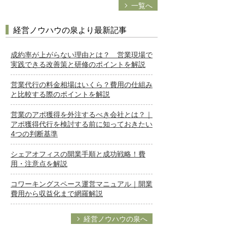
一覧へ
経営ノウハウの泉より最新記事
成約率が上がらない理由とは？ 営業現場で
実践できる改善策と研修のポイントを解説
営業代行の料金相場はいくら？費用の仕組み
と比較する際のポイントを解説
営業のアポ獲得を外注するべき会社とは？｜
アポ獲得代行を検討する前に知っておきたい
4つの判断基準
シェアオフィスの開業手順と成功戦略！費
用・注意点を解説
コワーキングスペース運営マニュアル｜開業
費用から収益化まで網羅解説
経営ノウハウの泉へ