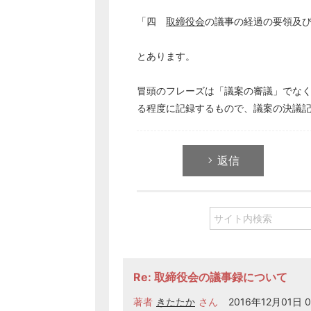
「四
取締役会
の議事の経過の要領及
とあります。
冒頭のフレーズは「議案の審議」でな
る程度に記録するもので、議案の決議
返信
Re: 取締役会の議事録について
著者
きたたか
さん
2016年12月01日 0