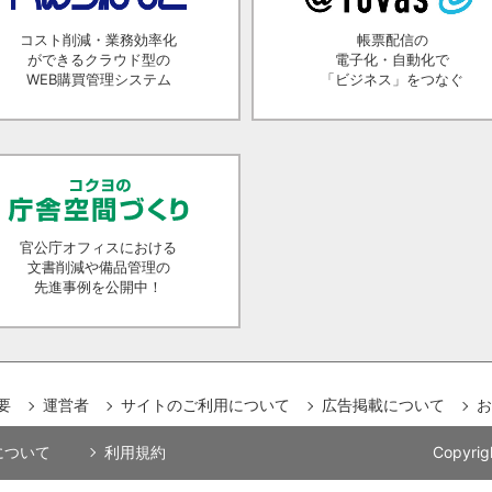
コスト削減・業務効率化
帳票配信の
ができるクラウド型の
電子化・自動化で
WEB購買管理システム
「ビジネス」をつなぐ
官公庁オフィスにおける
文書削減や備品管理の
先進事例を公開中！
要
運営者
サイトのご利用について
広告掲載について
お
用について
利用規約
Copyrig