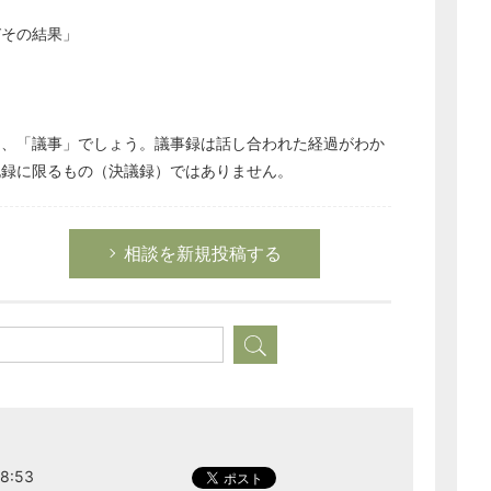
びその結果」
どのカテゴリーに投稿しますか？
選択してください
く、「議事」でしょう。議事録は話し合われた経過がわか
記録に限るもの（決議録）ではありません。
労務管理
税務経理
企業法務
相談を新規投稿する
経営の知恵
総務の給湯室
秘書のノウハウ
次へ
8:53