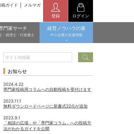
投稿ガイド
メルマガ
登録
ログイン
専門家サーチ
経営ノウハウの泉
士・税理士・行政書士
中小企業の支援情報
お知らせ
2024.4.22
専門家投稿用コラムへの自動投稿を受付けます
2023.11.1
無料ダウンロードページに新書式22点が追加
2023.9.1
「相談の広場」や「専門家コラム」への投稿方
法がわかるガイドを公開