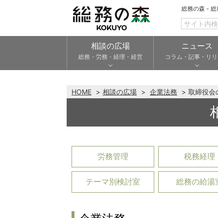
総務の森 - 
相談の広場
ニュース
総務・労務・経理・経営
コラム・記事・リリ
HOME
相談の広場
企業法務
取締役会
労務管理
税務経理
テーマ別検討室
総務の給湯