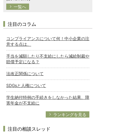
一覧へ
注目のコラム
コンプライアンスについて何！中小企業の注
意する点は、
手当を減額したり不支給にしたら減給制裁や
賠償予定になる？
法改正関係について
SDGsと人権について
学生納付特例の手続きをしなかった結果、障
害年金が不支給に
ランキングを見る
注目の相談スレッド