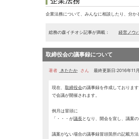
企業法務
企業法務について、みんなに相談したり、分か
総務の森イチオシ記事が満載：
経営ノウ
取締役会の議事録について
著者
きたたか
さん
最終更新日:2016年11月2
現在、
取締役会
の議事録を作成しております
で会議が開催されます。
例月は冒頭に
「・・・が
議長
となり、開会を宣し、議案の
議案がない場合の議事録冒頭箇所の記載方法