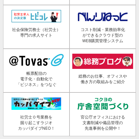
社会保険労務士（社労士）
コスト削減・業務効率化
専門の求人サイト
ができるクラウド型の
WEB購買管理システム
帳票配信の
総務のお仕事、オフィスや
電子化・自動化で
働き方の取組みをご紹介
「ビジネス」をつなぐ
社労士０号業務を
官公庁オフィスにおける
掘り起こすラジオ
文書削減や備品管理の
カッパダイブNEO！
先進事例を公開中！