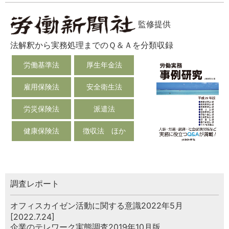
監修提供
法解釈から実務処理までのＱ＆Ａを分類収録
労働基準法
厚生年金法
雇用保険法
安全衛生法
労災保険法
派遣法
健康保険法
徴収法 ほか
調査レポート
オフィスカイゼン活動に関する意識2022年5月
[2022.7.24]
企業のテレワーク実態調査2019年10月版