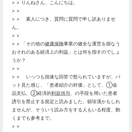
> > りんねさん、こんにちは。
> >
> > 素人につき、質問に質問で申し訳ありませ
ん。
> >
> > 「その他の
健康保険
事業の健全な運営を損なう
おそれのある経済上の利益」とは何を指すのでしょ
うか？
> >
> > いっつも拙速な回答で怒られていますが、パ
ット見た感じ、「患者紹介の対価」として、①金
品支払、➁経済的
利益供与
、の手段を用いた患者
誘引を禁止する規定と読みました。頓珍漢かもしれ
ませんが、そういう読み方をする人もいる程度、飽
くまでも参考まで。
> >