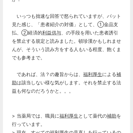
いっつも拙速な回答で怒られていますが、パット
見た感じ、「患者紹介の対価」として、①金品支
払、➁経済的
利益供与
、の手段を用いた患者誘引
を禁止する規定と読みました。頓珍漢かもしれませ
んが、そういう読み方をする人もいる程度、飽くま
でも参考まで。
であれば、法？の趣旨からは、
福利厚生
による
補
助
は該当しない様な気がします。それを禁止する法
益も何なのだろうかと。。。
> 当薬局では、職員に
福利厚生
として薬代の
補助
を
行っています。
> 現在、すべての
福利厚生
の見直しを行っているの