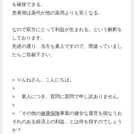
を確保できる。
患者側は薬代が他の薬局よりも安くなる。
どのカテゴリーに投稿しますか？
選択してください
なので双方にとって利益が生まれる。という解釈を
労務管理
しております。
税務経理
先述の通り、当方も素人ですので、間違っていまし
たらご容赦下さい。
企業法務
経営の知恵
総務の給湯室
> りんねさん、こんにちは。
秘書のノウハウ
>
次へ
> 素人につき、質問に質問で申し訳ありません。
>
> 「その他の
健康保険
事業の健全な運営を損なうお
それのある経済上の利益」とは何を指すのでしょう
か？