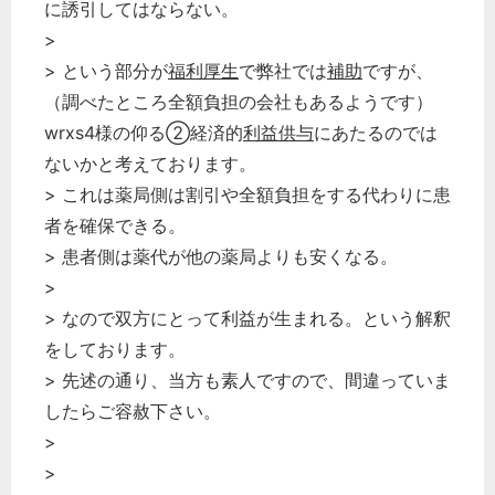
に誘引してはならない。
>
> という部分が
福利厚生
で弊社では
補助
ですが、
（調べたところ全額負担の会社もあるようです）
wrxs4様の仰る➁経済的
利益供与
にあたるのでは
ないかと考えております。
> これは薬局側は割引や全額負担をする代わりに患
者を確保できる。
> 患者側は薬代が他の薬局よりも安くなる。
>
> なので双方にとって利益が生まれる。という解釈
をしております。
> 先述の通り、当方も素人ですので、間違っていま
したらご容赦下さい。
>
>