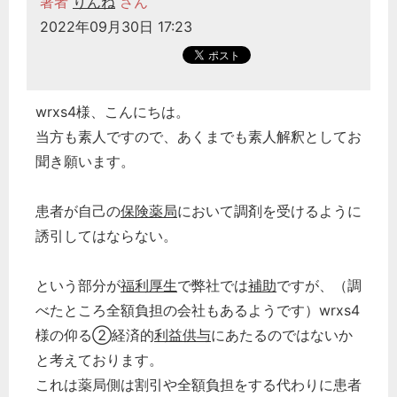
著者
りんね
さん
2022年09月30日 17:23
wrxs4様、こんにちは。
当方も素人ですので、あくまでも素人解釈としてお
聞き願います。
患者が自己の
保険薬局
において調剤を受けるように
誘引してはならない。
という部分が
福利厚生
で弊社では
補助
ですが、（調
べたところ全額負担の会社もあるようです）wrxs4
様の仰る➁経済的
利益供与
にあたるのではないか
と考えております。
これは薬局側は割引や全額負担をする代わりに患者