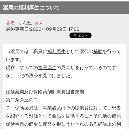
薬局の福利厚生について
著者
りんね
さん
最終更新日:2022年09月29日 17:00
当薬局では、職員に
福利厚生
として薬代の
補助
を行って
います。
現在、すべての
福利厚生
の見直しを行っているのです
が、下記の法令を見つけました。
保険薬局
及び保険薬剤師療養担当規則
第二条の三の二
２
保険薬局
は、
事業者
又はその
従業員
に対して、患者
を紹介する対価として金品を提供することその他の
健康
保険
事業の健全な運営を損なうおそれのある経済上の利