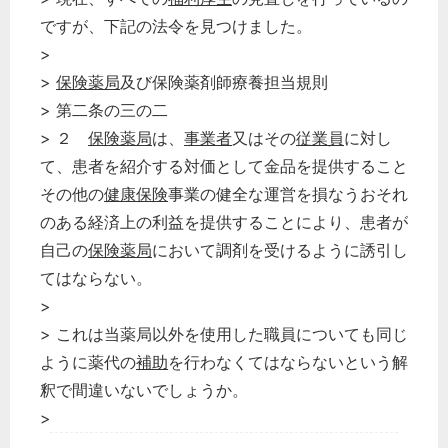
ですが、下記の法令を見つけました。
>
>
保険薬局
及び保険薬剤師療養担当規則
> 第二条の三の二
> ２
保険薬局
は、
事業者
又はその
従業員
に対し
て、患者を紹介する対価として金品を提供すること
その他の
健康保険
事業の健全な運営を損なうおそれ
のある経済上の利益を提供することにより、患者が
自己の
保険薬局
において調剤を受けるように誘引し
てはならない。
>
> これは当薬局以外を使用した職員についても同じ
ように薬代の
補助
を行わなくてはならないという解
釈で間違いないでしょうか。
>