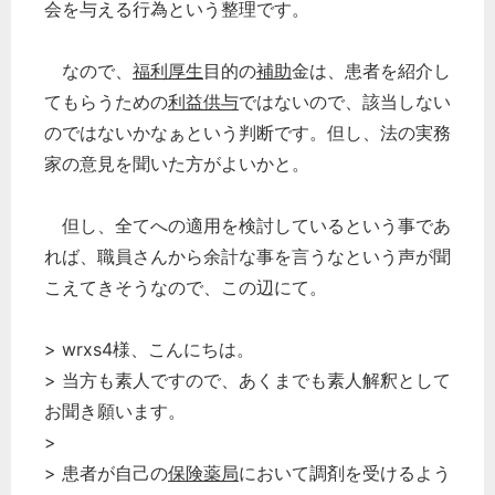
会を与える行為という整理です。
なので、
福利厚生
目的の
補助
金は、患者を紹介し
てもらうための
利益供与
ではないので、該当しない
のではないかなぁという判断です。但し、法の実務
家の意見を聞いた方がよいかと。
但し、全てへの適用を検討しているという事であ
れば、職員さんから余計な事を言うなという声が聞
こえてきそうなので、この辺にて。
> wrxs4様、こんにちは。
> 当方も素人ですので、あくまでも素人解釈として
お聞き願います。
>
> 患者が自己の
保険薬局
において調剤を受けるよう