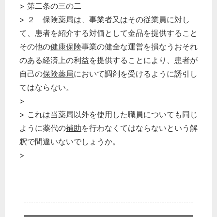
> 第二条の三の二
> ２
保険薬局
は、
事業者
又はその
従業員
に対し
て、患者を紹介する対価として金品を提供すること
その他の
健康保険
事業の健全な運営を損なうおそれ
のある経済上の利益を提供することにより、患者が
自己の
保険薬局
において調剤を受けるように誘引し
てはならない。
>
> これは当薬局以外を使用した職員についても同じ
ように薬代の
補助
を行わなくてはならないという解
釈で間違いないでしょうか。
>