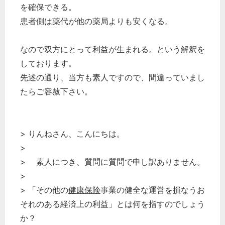
を確保できる。
患者側は薬代が他の薬局よりも安くなる。
どのカテゴリーに投稿しますか？
選択してください
なので双方にとって利益が生まれる。という解釈を
労務管理
しております。
税務経理
先述の通り、当方も素人ですので、間違っていまし
企業法務
たらご容赦下さい。
経営の知恵
総務の給湯室
> りんねさん、こんにちは。
秘書のノウハウ
>
次へ
> 素人につき、質問に質問で申し訳ありません。
>
> 「その他の
健康保険
事業の健全な運営を損なうお
それのある経済上の利益」とは何を指すのでしょう
か？