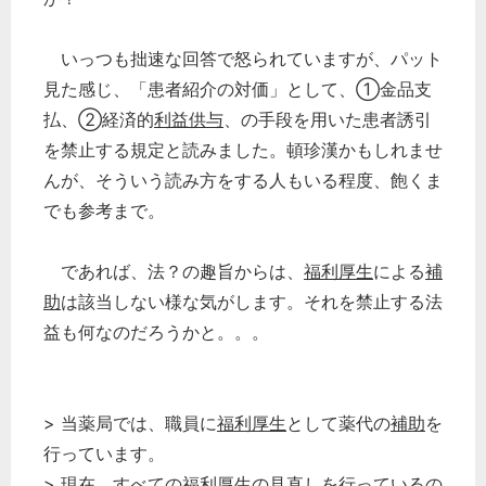
いっつも拙速な回答で怒られていますが、パット
見た感じ、「患者紹介の対価」として、①金品支
払、➁経済的
利益供与
、の手段を用いた患者誘引
を禁止する規定と読みました。頓珍漢かもしれませ
んが、そういう読み方をする人もいる程度、飽くま
でも参考まで。
であれば、法？の趣旨からは、
福利厚生
による
補
助
は該当しない様な気がします。それを禁止する法
益も何なのだろうかと。。。
> 当薬局では、職員に
福利厚生
として薬代の
補助
を
行っています。
> 現在、すべての
福利厚生
の見直しを行っているの