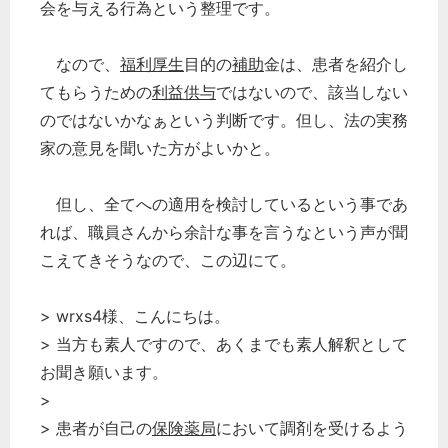
会を与える行為という整理です。
なので、
福利厚生
目的の
補助
金は、患者を紹介し
てもらうための
利益供与
ではないので、該当しない
のではないかなぁという判断です。但し、法の実務
家の意見を聞いた方がよいかと。
但し、全てへの適用を検討しているという事であ
れば、職員さんから余計な事を言うなという声が聞
こえてきそうなので、この辺にて。
> wrxs4様、こんにちは。
> 当方も素人ですので、あくまでも素人解釈として
お聞き願います。
>
> 患者が自己の
保険薬局
において調剤を受けるよう