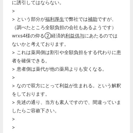
に誘引してはならない。
>
> という部分が
福利厚生
で弊社では
補助
ですが、
（調べたところ全額負担の会社もあるようです）
wrxs4様の仰る➁経済的
利益供与
にあたるのでは
ないかと考えております。
> これは薬局側は割引や全額負担をする代わりに患
者を確保できる。
> 患者側は薬代が他の薬局よりも安くなる。
>
> なので双方にとって利益が生まれる。という解釈
をしております。
> 先述の通り、当方も素人ですので、間違っていま
したらご容赦下さい。
>
>