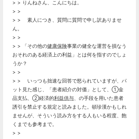
> > りんねさん、こんにちは。
> >
> > 素人につき、質問に質問で申し訳ありませ
ん。
> >
> > 「その他の
健康保険
事業の健全な運営を損なう
おそれのある経済上の利益」とは何を指すのでしょ
うか？
> >
> > いっつも拙速な回答で怒られていますが、パ
ット見た感じ、「患者紹介の対価」として、①金
品支払、➁経済的
利益供与
、の手段を用いた患者
誘引を禁止する規定と読みました。頓珍漢かもしれ
ませんが、そういう読み方をする人もいる程度、飽
くまでも参考まで。
> >