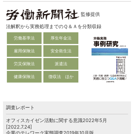
監修提供
法解釈から実務処理までのＱ＆Ａを分類収録
労働基準法
厚生年金法
雇用保険法
安全衛生法
労災保険法
派遣法
健康保険法
徴収法 ほか
調査レポート
オフィスカイゼン活動に関する意識2022年5月
[2022.7.24]
企業のテレワーク実態調査2019年10月版