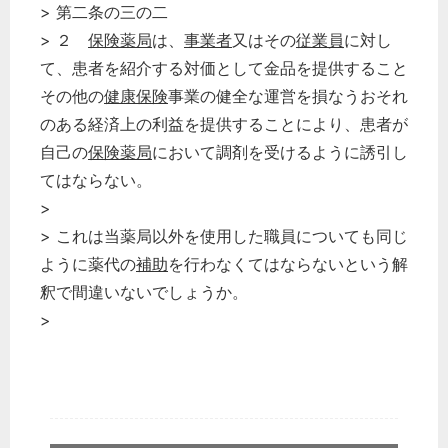
> 第二条の三の二
> ２
保険薬局
は、
事業者
又はその
従業員
に対し
て、患者を紹介する対価として金品を提供すること
その他の
健康保険
事業の健全な運営を損なうおそれ
のある経済上の利益を提供することにより、患者が
自己の
保険薬局
において調剤を受けるように誘引し
てはならない。
>
> これは当薬局以外を使用した職員についても同じ
ように薬代の
補助
を行わなくてはならないという解
釈で間違いないでしょうか。
>