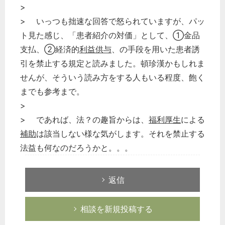
>
> いっつも拙速な回答で怒られていますが、パッ
ト見た感じ、「患者紹介の対価」として、①金品
支払、➁経済的
利益供与
、の手段を用いた患者誘
引を禁止する規定と読みました。頓珍漢かもしれま
せんが、そういう読み方をする人もいる程度、飽く
までも参考まで。
>
> であれば、法？の趣旨からは、
福利厚生
による
補助
は該当しない様な気がします。それを禁止する
法益も何なのだろうかと。。。
返信
相談を新規投稿する