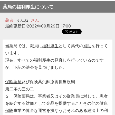
薬局の福利厚生について
著者
りんね
さん
最終更新日:2022年09月29日 17:00
当薬局では、職員に
福利厚生
として薬代の
補助
を行って
います。
現在、すべての
福利厚生
の見直しを行っているのです
が、下記の法令を見つけました。
保険薬局
及び保険薬剤師療養担当規則
第二条の三の二
２
保険薬局
は、
事業者
又はその
従業員
に対して、患者
を紹介する対価として金品を提供することその他の
健康
保険
事業の健全な運営を損なうおそれのある経済上の利