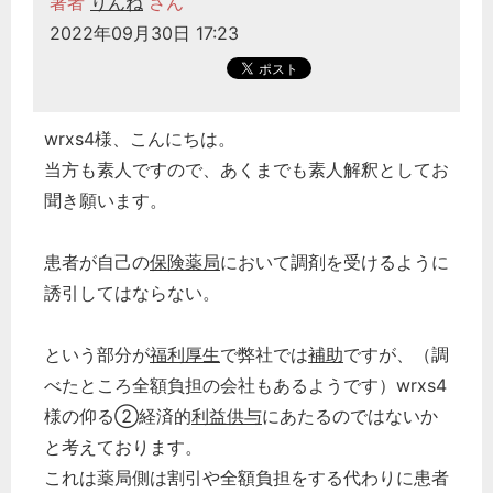
著者
りんね
さん
2022年09月30日 17:23
wrxs4様、こんにちは。
当方も素人ですので、あくまでも素人解釈としてお
聞き願います。
患者が自己の
保険薬局
において調剤を受けるように
誘引してはならない。
という部分が
福利厚生
で弊社では
補助
ですが、（調
べたところ全額負担の会社もあるようです）wrxs4
様の仰る➁経済的
利益供与
にあたるのではないか
と考えております。
これは薬局側は割引や全額負担をする代わりに患者