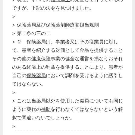
ですが、下記の法令を見つけました。
>
>
保険薬局
及び保険薬剤師療養担当規則
> 第二条の三の二
> ２
保険薬局
は、
事業者
又はその
従業員
に対し
て、患者を紹介する対価として金品を提供すること
その他の
健康保険
事業の健全な運営を損なうおそれ
のある経済上の利益を提供することにより、患者が
自己の
保険薬局
において調剤を受けるように誘引し
てはならない。
>
> これは当薬局以外を使用した職員についても同じ
ように薬代の
補助
を行わなくてはならないという解
釈で間違いないでしょうか。
>