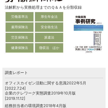
法解釈から実務処理までのＱ＆Ａを分類収録
労働基準法
厚生年金法
雇用保険法
安全衛生法
労災保険法
派遣法
健康保険法
徴収法 ほか
調査レポート
オフィスカイゼン活動に関する意識2022年5月
[2022.7.24]
企業のテレワーク実態調査2019年10月版
[2019.11.12]
総務担当者の環境調査2018年4月版