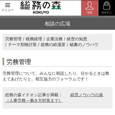
メニュー
登録
ログイン
相談の広場
労務管理
税務経理
企業法務
経営の知恵
テーマ別検討室
総務の給湯室
秘書のノウハウ
労務管理
労務管理について、みんなに相談したり、分かるときは教
えてあげたりと、相互協力のフォーラムです！
総務の森イチオシ記事が満載：
経営ノウハウの泉
（人事労務～働き方対策まで）