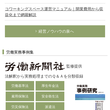
コワーキングスペース運営マニュアル｜開業費用から収
益化まで網羅解説
経営ノウハウの泉へ
労働実務事例集
監修提供
法解釈から実務処理までのＱ＆Ａを分類収録
労働基準法
厚生年金法
雇用保険法
安全衛生法
労災保険法
派遣法