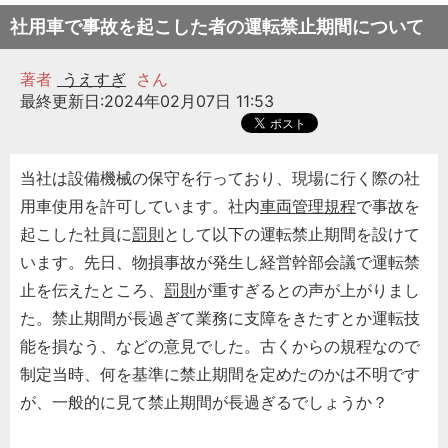
社用車で事故を起こした者の運転禁止期間について
著者
うえすぎ
さん
最終更新日:2024年02月07日 11:53
当社は設備機械の保守を行っており、現場に行く際の社
用車使用を許可しています。社内
車両管理規程
で事故を
起こした社員に
罰則
として以下の運転禁止期間を設けて
います。先日、物損事故が発生し経営幹部会議で運転禁
止を伝えたところ、
罰則
が重すぎるとの声が上がりまし
た。禁止期間が長過ぎて業務に支障をきたすとか運転技
能を損なう、などの意見でした。古くからの規程なので
制定当時、何を基準に禁止期間を定めたのかは不明です
が、一般的に見て禁止期間が長過ぎるでしょうか？