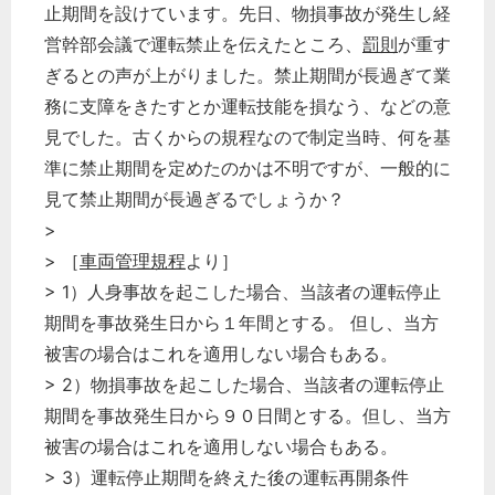
止期間を設けています。先日、物損事故が発生し経
営幹部会議で運転禁止を伝えたところ、
罰則
が重す
ぎるとの声が上がりました。禁止期間が長過ぎて業
務に支障をきたすとか運転技能を損なう、などの意
見でした。古くからの規程なので制定当時、何を基
準に禁止期間を定めたのかは不明ですが、一般的に
見て禁止期間が長過ぎるでしょうか？
>
> ［
車両管理規程
より］
> 1）人身事故を起こした場合、当該者の運転停止
期間を事故発生日から１年間とする。 但し、当方
被害の場合はこれを適用しない場合もある。
> 2）物損事故を起こした場合、当該者の運転停止
期間を事故発生日から９０日間とする。但し、当方
被害の場合はこれを適用しない場合もある。
> 3）運転停止期間を終えた後の運転再開条件