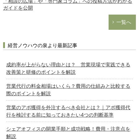
「相談の広場」や「専門家コラム」への投稿方法がわかる
ガイドを公開
一覧へ
経営ノウハウの泉より最新記事
成約率が上がらない理由とは？ 営業現場で実践できる
改善策と研修のポイントを解説
営業代行の料金相場はいくら？費用の仕組みと比較する
際のポイントを解説
営業のアポ獲得を外注するべき会社とは？｜アポ獲得代
行を検討する前に知っておきたい4つの判断基準
シェアオフィスの開業手順と成功戦略！費用・注意点を
解説