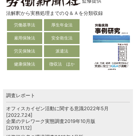
監修提供
法解釈から実務処理までのＱ＆Ａを分類収録
労働基準法
厚生年金法
雇用保険法
安全衛生法
労災保険法
派遣法
健康保険法
徴収法 ほか
調査レポート
オフィスカイゼン活動に関する意識2022年5月
[2022.7.24]
企業のテレワーク実態調査2019年10月版
[2019.11.12]