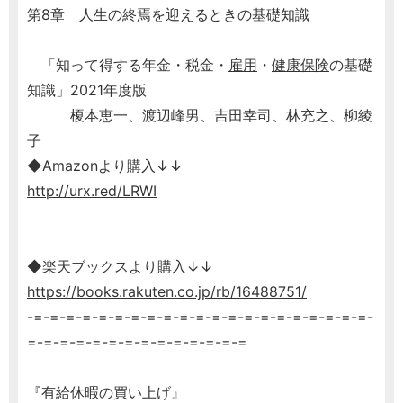
第8章 人生の終焉を迎えるときの基礎知識
「知って得する年金・税金・
雇用
・
健康保険
の基礎
知識」2021年度版
榎本恵一、渡辺峰男、吉田幸司、林充之、柳綾
子
◆Amazonより購入↓↓
http://urx.red/LRWI
◆楽天ブックスより購入↓↓
https://books.rakuten.co.jp/rb/16488751/
-=-=-=-=-=-=-=-=-=-=-=-=-=-=-=-=-=-=-=-=-=-
=-=-=-=-=-=-=-=-=-=-=-=-=-=
『
有給休暇の買い上げ
』