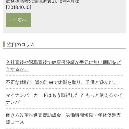
総務担当者の環境調査2018年4月版
[2018.10.10]
一覧へ
注目のコラム
入社直後や退職直後で健康保険証が手元に無い期間をど
うするか。
不正な休暇？ 嘘の理由で休暇を取り、子供と遊んだ。
マイナンバーカードはもう取得した？ もっと使えるマイ
ナンバー
働き方改革推進支援助成金 労働時間短縮・年休促進支
援コース