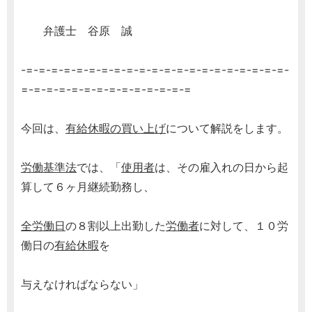
弁護士 谷原 誠
-=-=-=-=-=-=-=-=-=-=-=-=-=-=-=-=-=-=-=-=-=-
=-=-=-=-=-=-=-=-=-=-=-=-=-=
今回は、
有給休暇の買い上げ
について解説をします。
労働基準法
では、「
使用者
は、その雇入れの日から起
算して６ヶ月継続勤務し、
全労働日
の８割以上出勤した
労働者
に対して、１０労
働日の
有給休暇
を
与えなければならない」