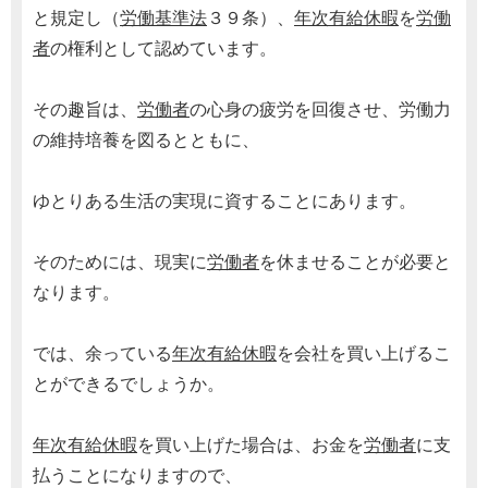
と規定し（
労働基準法
３９条）、
年次有給休暇
を
労働
者
の権利として認めています。
その趣旨は、
労働者
の心身の疲労を回復させ、労働力
の維持培養を図るとともに、
ゆとりある生活の実現に資することにあります。
そのためには、現実に
労働者
を休ませることが必要と
なります。
では、余っている
年次有給休暇
を会社を買い上げるこ
とができるでしょうか。
年次有給休暇
を買い上げた場合は、お金を
労働者
に支
払うことになりますので、