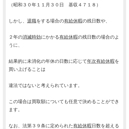
（昭和３０年１１月３０日 基収４７１８）
しかし、
退職
をする場合の
有給休暇
の残日数や、
２年の
消滅時効
にかかる
有給休暇
の残日数の場合のよ
うに、
結果的に未消化の年休の日数に応じて
年次有給休暇
を
買い上げることは
違法ではないと考えられています。
この場合は買取額についても任意で決めることができ
ます。
なお、法第３９条に定められた
有給休暇
日数を超える