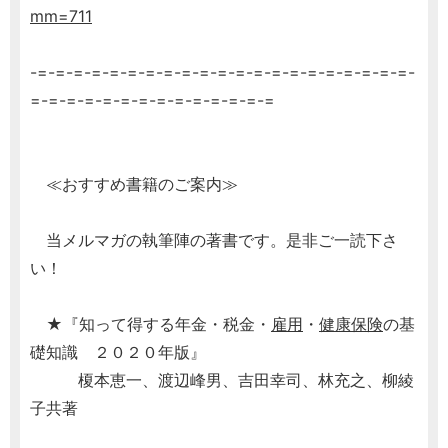
mm=711
-=-=-=-=-=-=-=-=-=-=-=-=-=-=-=-=-=-=-=-=-=-
=-=-=-=-=-=-=-=-=-=-=-=-=-=
≪おすすめ書籍のご案内≫
当メルマガの執筆陣の著書です。是非ご一読下さ
い！
★『知って得する年金・税金・
雇用
・
健康保険
の基
礎知識 ２０２０年版』
榎本恵一、渡辺峰男、吉田幸司、林充之、柳綾
子共著