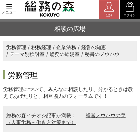
メニュー
登録
ログイン
相談の広場
労務管理
税務経理
企業法務
経営の知恵
テーマ別検討室
総務の給湯室
秘書のノウハウ
労務管理
労務管理について、みんなに相談したり、分かるときは教
えてあげたりと、相互協力のフォーラムです！
総務の森イチオシ記事が満載：
経営ノウハウの泉
（人事労務～働き方対策まで）