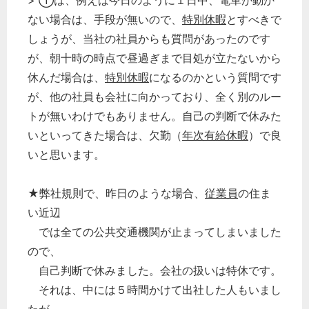
> ①は、例えば今日のように１日中、電車が動か
ない場合は、手段が無いので、
特別休暇
とすべきで
しょうが、当社の社員からも質問があったのです
が、朝十時の時点で昼過ぎまで目処が立たないから
休んだ場合は、
特別休暇
になるのかという質問です
が、他の社員も会社に向かっており、全く別のルー
トが無いわけでもありません。自己の判断で休みた
いといってきた場合は、欠勤（
年次有給休暇
）で良
いと思います。
★弊社規則で、昨日のような場合、
従業員
の住ま
い近辺
では全ての公共交通機関が止まってしまいました
ので、
自己判断で休みました。会社の扱いは特休です。
それは、中には５時間かけて出社した人もいまし