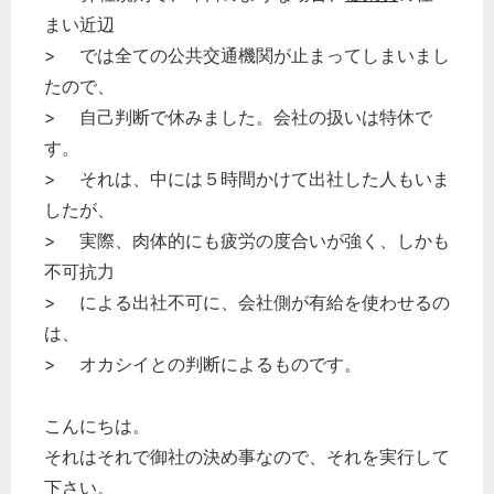
税務経理
まい近辺
企業法務
> では全ての公共交通機関が止まってしまいまし
経営の知恵
たので、
総務の給湯室
> 自己判断で休みました。会社の扱いは特休で
秘書のノウハウ
す。
次へ
> それは、中には５時間かけて出社した人もいま
したが、
> 実際、肉体的にも疲労の度合いが強く、しかも
不可抗力
> による出社不可に、会社側が有給を使わせるの
は、
> オカシイとの判断によるものです。
こんにちは。
それはそれで御社の決め事なので、それを実行して
下さい。