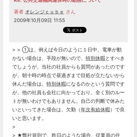
Re: 公共交通機関運休時の勤務について
著者
オレンジｃｕｂｅ
さん
2009年10月09日 11:55
> > ①は、例えば今日のように１日中、電車が動
かない場合は、手段が無いので、
特別休暇
とすべき
でしょうが、当社の社員からも質問があったのです
が、朝十時の時点で昼過ぎまで目処が立たないから
休んだ場合は、
特別休暇
になるのかという質問です
が、他の社員も会社に向かっており、全く別のルー
トが無いわけでもありません。自己の判断で休みた
どのカテゴリーに投稿しますか？
いといってきた場合は、欠勤（
年次有給休暇
）で良
選択してください
いと思います。
>
労務管理
> ★弊社規則で、昨日のような場合、
従業員
の住