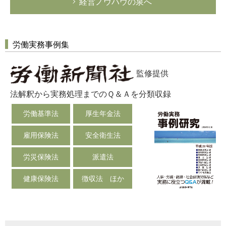
経営ノウハウの泉へ
労働実務事例集
監修提供
法解釈から実務処理までのＱ＆Ａを分類収録
労働基準法
厚生年金法
雇用保険法
安全衛生法
労災保険法
派遣法
健康保険法
徴収法 ほか