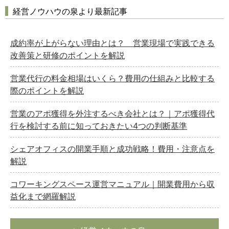
経営ノウハウの泉より最新記事
成約率が上がらない理由とは？ 営業現場で実践できる
改善策と研修のポイントを解説
営業代行の料金相場はいくら？費用の仕組みと比較する
際のポイントを解説
営業のアポ獲得を外注するべき会社とは？｜アポ獲得代
行を検討する前に知っておきたい4つの判断基準
シェアオフィスの開業手順と成功戦略！費用・注意点を
解説
コワーキングスペース運営マニュアル｜開業費用から収
益化まで網羅解説