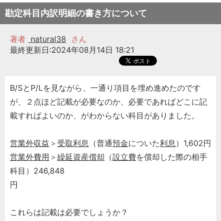
勘定科目内訳明細の書き方について
著者
natural38
さん
最終更新日:2024年08月14日 18:21
B/SとP/Lを見ながら、一通り項目を埋め進めたのです
が、２点ほど記載が必要なのか、必要であればどこに記
載すればよいのか、がわからない科目がありました。
営業外収益
＞
受取利息
（普通
預金
についた
利息
）1,602円
営業外費用
＞
繰延資産償却
（
設立費
を償却した際の相手
科目）246,848
円
これらは記載は必要でしょうか？