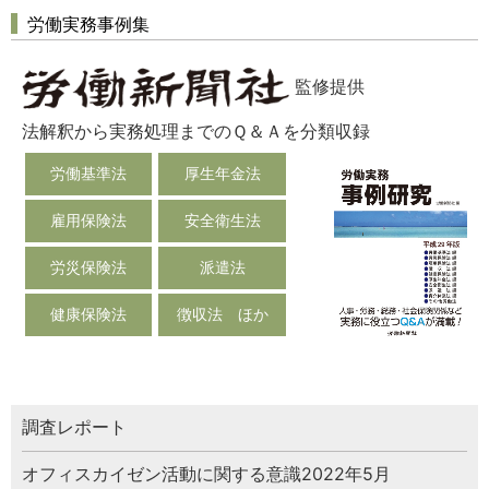
労働実務事例集
監修提供
法解釈から実務処理までのＱ＆Ａを分類収録
労働基準法
厚生年金法
雇用保険法
安全衛生法
労災保険法
派遣法
健康保険法
徴収法 ほか
調査レポート
オフィスカイゼン活動に関する意識2022年5月