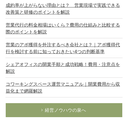
企業法務
成約率が上がらない理由とは？ 営業現場で実践できる
改善策と研修のポイントを解説
経営の知恵
総務の給湯室
営業代行の料金相場はいくら？費用の仕組みと比較する
秘書のノウハウ
際のポイントを解説
次へ
営業のアポ獲得を外注するべき会社とは？｜アポ獲得代
行を検討する前に知っておきたい4つの判断基準
シェアオフィスの開業手順と成功戦略！費用・注意点を
解説
コワーキングスペース運営マニュアル｜開業費用から収
益化まで網羅解説
経営ノウハウの泉へ