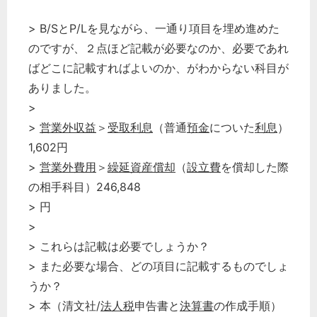
> B/SとP/Lを見ながら、一通り項目を埋め進めた
のですが、２点ほど記載が必要なのか、必要であれ
ばどこに記載すればよいのか、がわからない科目が
ありました。
>
>
営業外収益
＞
受取利息
（普通
預金
についた
利息
）
1,602円
>
営業外費用
＞
繰延資産償却
（
設立費
を償却した際
の相手科目）246,848
> 円
>
> これらは記載は必要でしょうか？
> また必要な場合、どの項目に記載するものでしょ
うか？
> 本（清文社/
法人税
申告書と
決算書
の作成手順）