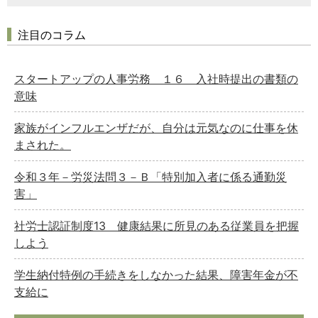
注目のコラム
スタートアップの人事労務 １６ 入社時提出の書類の
意味
家族がインフルエンザだが、自分は元気なのに仕事を休
まされた。
令和３年－労災法問３－Ｂ「特別加入者に係る通勤災
害」
社労士認証制度13 健康結果に所見のある従業員を把握
しよう
学生納付特例の手続きをしなかった結果、障害年金が不
支給に