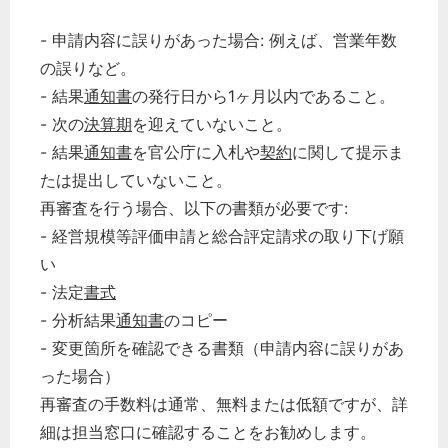
- 申請内容に誤りがあった場合: 例えば、営業年数
の誤りなど。
- 結果
通知書
の発行日から1ヶ月以内であること。
- 次の
決算期
を迎えていないこと。
- 結果
通知書
を官公庁に入札や
契約
に関して提示ま
たは提出していないこと。
再審査を行う場合、以下の書類が必要です:
- 経営規模等評価申請と総合評定請求の取り下げ願
い
- 法定
書式
- 分析結果
通知書
のコピー
- 変更箇所を確認できる書類（申請内容に誤りがあ
った場合）
再審査の手数料は通常、無料または低額ですが、詳
細は担当窓口に確認することをお勧めします。