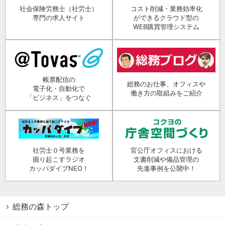
社会保険労務士（社労士）
コスト削減・業務効率化
専門の求人サイト
ができるクラウド型の
WEB購買管理システム
帳票配信の
総務のお仕事、オフィスや
電子化・自動化で
働き方の取組みをご紹介
「ビジネス」をつなぐ
社労士０号業務を
官公庁オフィスにおける
掘り起こすラジオ
文書削減や備品管理の
カッパダイブNEO！
先進事例を公開中！
総務の森トップ