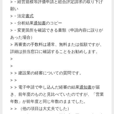
> - 経営規模等評価申請と総合評定請求の取り下げ
願い
> - 法定
書式
> - 分析結果
通知書
のコピー
> - 変更箇所を確認できる書類（申請内容に誤りが
あった場合）
> 再審査の手数料は通常、無料または低額ですが、
詳細は担当窓口に確認することをお勧めします。
>
>
> > 建設業の経審についての質問です。
> >
> > 電子申請で申し込んだ経審の結果
通知書
が届
き、前年度のものと見比べていたのですが、「営業
年数」が前年度と同じ年数のままでした。
> > （他の項目は大丈夫でした）