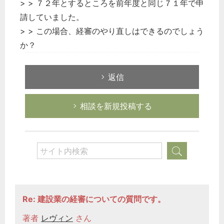
> > ７２年とするところを前年度と同じ７１年で申
請していました。
> > この場合、経審のやり直しはできるのでしょう
か？
返信
相談を新規投稿する
どのカテゴリーに投稿しますか？
選択してください
労務管理
税務経理
企業法務
Re: 建設業の経審についての質問です。
経営の知恵
総務の給湯室
著者
レヴィン
さん