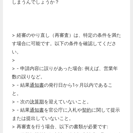
しまうんでしょうか？
> 経審のやり直し（再審査）は、特定の条件を満た
す場合に可能です。以下の条件を確認してくださ
い。
>
> - 申請内容に誤りがあった場合: 例えば、営業年
数の誤りなど。
> - 結果
通知書
の発行日から1ヶ月以内であるこ
と。
> - 次の
決算期
を迎えていないこと。
> - 結果
通知書
を官公庁に入札や
契約
に関して提示
または提出していないこと。
> 再審査を行う場合、以下の書類が必要です: