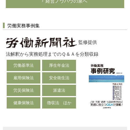
経営ノウハウの泉へ
労働実務事例集
監修提供
法解釈から実務処理までのＱ＆Ａを分類収録
労働基準法
厚生年金法
雇用保険法
安全衛生法
労災保険法
派遣法
健康保険法
徴収法 ほか