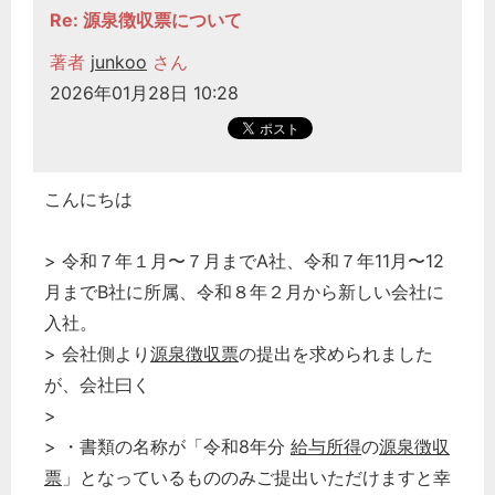
Re: 源泉徴収票について
著者
junkoo
さん
2026年01月28日 10:28
こんにちは
> 令和７年１月〜７月までA社、令和７年11月〜12
月までB社に所属、令和８年２月から新しい会社に
入社。
> 会社側より
源泉徴収票
の提出を求められました
が、会社曰く
>
> ・書類の名称が「令和8年分
給与所得
の
源泉徴収
票
」となっているもののみご提出いただけますと幸