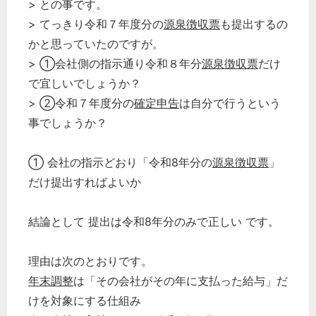
> との事です。
> てっきり令和７年度分の
源泉徴収票
も提出するの
かと思っていたのですが。
> ①会社側の指示通り令和８年分
源泉徴収票
だけ
で宜しいでしょうか？
> ②令和７年度分の
確定申告
は自分で行うという
事でしょうか？
① 会社の指示どおり「令和8年分の
源泉徴収票
」
だけ提出すればよいか
結論として 提出は令和8年分のみで正しい です。
理由は次のとおりです。
年末調整
は「その会社がその年に支払った給与」だ
けを対象にする仕組み