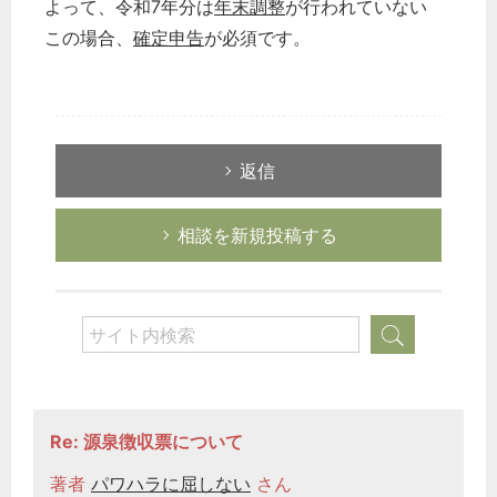
よって、令和7年分は
年末調整
が行われていない
この場合、
確定申告
が必須です。
返信
相談を新規投稿する
どのカテゴリーに投稿しますか？
選択してください
Re: 源泉徴収票について
労務管理
著者
パワハラに屈しない
さん