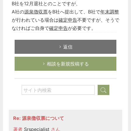
B社を12月退社とのことですが、
A社の
源泉徴収票
をB社へ提出して、B社で
年末調整
が行われている場合は
確定申告
不要ですが、そうで
なければご自身で
確定申告
が必要です。
返信
相談を新規投稿する
Re: 源泉徴収票について
著者
Srspecialist
さん