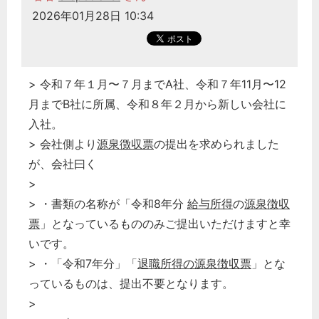
2026年01月28日 10:34
> 令和７年１月〜７月までA社、令和７年11月〜12
月までB社に所属、令和８年２月から新しい会社に
入社。
> 会社側より
源泉徴収票
の提出を求められました
が、会社曰く
>
> ・書類の名称が「令和8年分
給与所得
の
源泉徴収
票
」となっているもののみご提出いただけますと幸
いです。
> ・「令和7年分」「
退職所得の源泉徴収票
」とな
っているものは、提出不要となります。
>