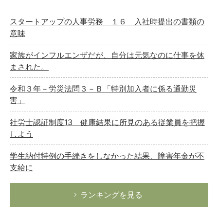
スタートアップの人事労務 １６ 入社時提出の書類の
意味
家族がインフルエンザだが、自分は元気なのに仕事を休
まされた。
令和３年－労災法問３－Ｂ「特別加入者に係る通勤災
害」
社労士認証制度13 健康結果に所見のある従業員を把握
しよう
学生納付特例の手続きをしなかった結果、障害年金が不
支給に
ランキングを見る