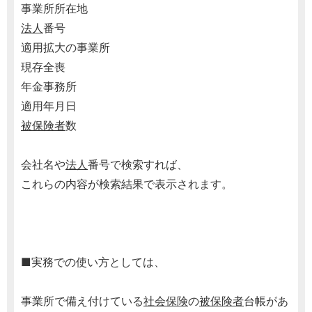
事業所所在地
法人
番号
適用拡大の事業所
現存全喪
年金事務所
適用年月日
被保険者
数
会社名や
法人
番号で検索すれば、
これらの内容が検索結果で表示されます。
■実務での使い方としては、
事業所で備え付けている
社会保険
の
被保険者
台帳があ