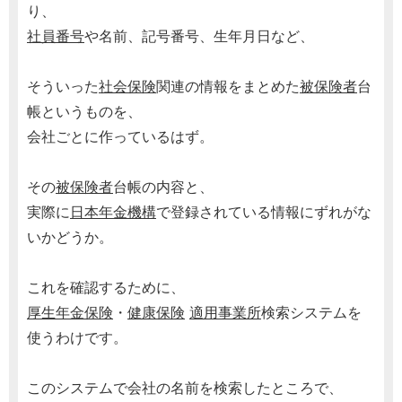
り、
社員番号
や名前、記号番号、生年月日など、
そういった
社会保険
関連の情報をまとめた
被保険者
台
帳というものを、
会社ごとに作っているはず。
その
被保険者
台帳の内容と、
実際に
日本年金機構
で登録されている情報にずれがな
いかどうか。
これを確認するために、
厚生年金保険
・
健康保険
適用事業所
検索システムを
使うわけです。
このシステムで会社の名前を検索したところで、