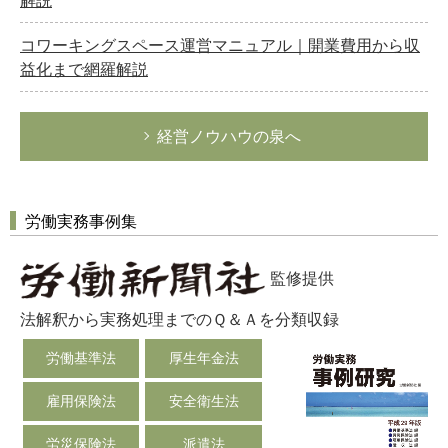
解説
コワーキングスペース運営マニュアル｜開業費用から収
益化まで網羅解説
経営ノウハウの泉へ
労働実務事例集
監修提供
法解釈から実務処理までのＱ＆Ａを分類収録
労働基準法
厚生年金法
雇用保険法
安全衛生法
労災保険法
派遣法