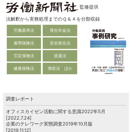
監修提供
法解釈から実務処理までのＱ＆Ａを分類収録
労働基準法
厚生年金法
雇用保険法
安全衛生法
労災保険法
派遣法
健康保険法
徴収法 ほか
調査レポート
オフィスカイゼン活動に関する意識2022年5月
[2022.7.24]
企業のテレワーク実態調査2019年10月版
[2019.11.12]