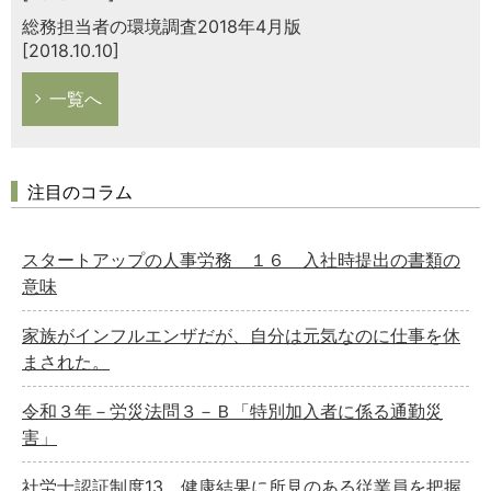
総務担当者の環境調査2018年4月版
[2018.10.10]
一覧へ
注目のコラム
スタートアップの人事労務 １６ 入社時提出の書類の
意味
家族がインフルエンザだが、自分は元気なのに仕事を休
まされた。
令和３年－労災法問３－Ｂ「特別加入者に係る通勤災
害」
社労士認証制度13 健康結果に所見のある従業員を把握