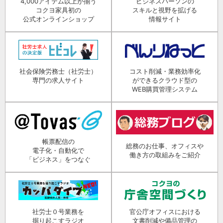
4,000アイテム以上が揃う
ビジネスパーソンの
コクヨ家具初の
スキルと視野を拡げる
公式オンラインショップ
情報サイト
社会保険労務士（社労士）
コスト削減・業務効率化
専門の求人サイト
ができるクラウド型の
WEB購買管理システム
帳票配信の
総務のお仕事、オフィスや
電子化・自動化で
働き方の取組みをご紹介
「ビジネス」をつなぐ
社労士０号業務を
官公庁オフィスにおける
掘り起こすラジオ
文書削減や備品管理の