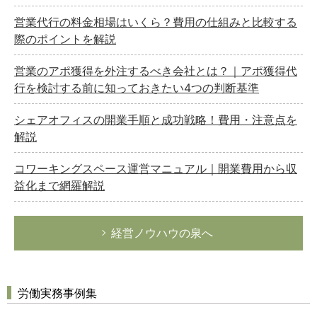
営業代行の料金相場はいくら？費用の仕組みと比較する
際のポイントを解説
どのカテゴリーに投稿しますか？
営業のアポ獲得を外注するべき会社とは？｜アポ獲得代
選択してください
行を検討する前に知っておきたい4つの判断基準
労務管理
シェアオフィスの開業手順と成功戦略！費用・注意点を
税務経理
解説
企業法務
コワーキングスペース運営マニュアル｜開業費用から収
経営の知恵
益化まで網羅解説
総務の給湯室
秘書のノウハウ
経営ノウハウの泉へ
次へ
労働実務事例集