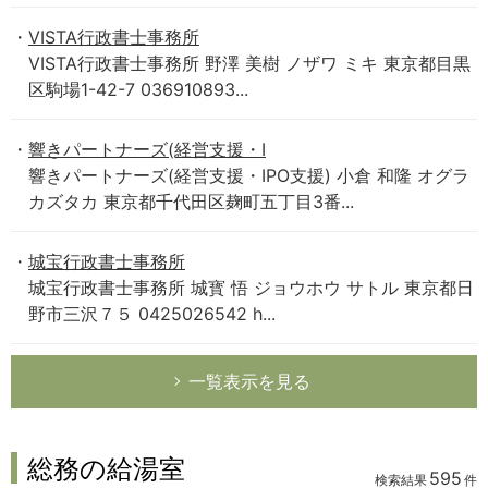
VISTA行政書士事務所
VISTA行政書士事務所 野澤 美樹 ノザワ ミキ 東京都目黒
区駒場1-42-7 036910893...
響きパートナーズ(経営支援・I
響きパートナーズ(経営支援・IPO支援) 小倉 和隆 オグラ
カズタカ 東京都千代田区麹町五丁目3番...
城宝行政書士事務所
城宝行政書士事務所 城寳 悟 ジョウホウ サトル 東京都日
野市三沢７５ 0425026542 h...
一覧表示を見る
総務の給湯室
595
検索結果
件