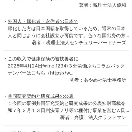
著者：税理士法人優和
外国人・帰化者・永住者の日本で
帰化した方は日本国籍を取得しているため、通常の日本
人と同じように会社設立が可能です。色々な国出身の方...
著者：税理士法人センチュリーパートナーズ
この収入で健康保険の被扶養者に
2026年4月24日号(no.1234)３分労働ぷちコラムバック
ナンバーはこちら（https://w...
著者：あやめ社労士事務所
共同研究契約と研究成果の公表
１今回の事例共同研究契約と研究成果の公表知財高裁令
和７年２月１３日判決青ノリ等の種付け事業を営むＡ氏...
著者：弁護士法人クラフトマン