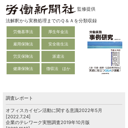
監修提供
法解釈から実務処理までのＱ＆Ａを分類収録
労働基準法
厚生年金法
雇用保険法
安全衛生法
労災保険法
派遣法
健康保険法
徴収法 ほか
調査レポート
オフィスカイゼン活動に関する意識2022年5月
[2022.7.24]
企業のテレワーク実態調査2019年10月版