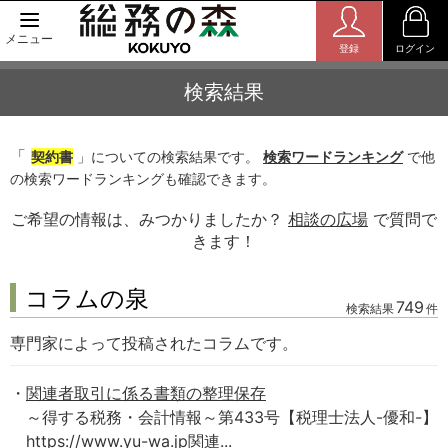
メニュー
登録
ログイン
検索結果
「
契約書
」についての検索結果です。
検索ワードランキング
で他
の検索ワードランキングも確認できます。
ご希望の情報は、みつかりましたか？
相談の広場
で質問で
きます！
コラムの泉
749
検索結果
件
専門家によって投稿されたコラムです。
関連者取引に係る書類の整理保存
～得する税務・会計情報～第433号【税理士法人-優和-】
https://www.yu-wa.jp関連...