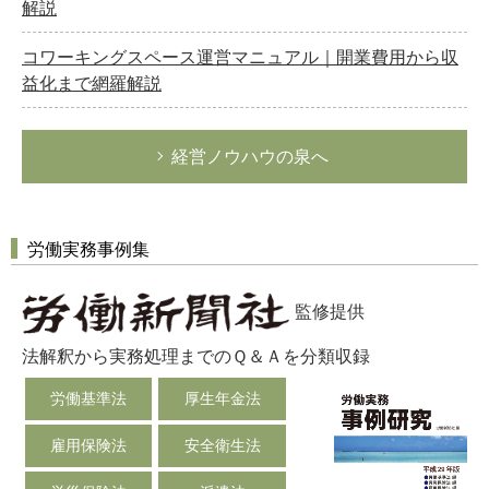
解説
コワーキングスペース運営マニュアル｜開業費用から収
益化まで網羅解説
経営ノウハウの泉へ
労働実務事例集
監修提供
法解釈から実務処理までのＱ＆Ａを分類収録
労働基準法
厚生年金法
雇用保険法
安全衛生法