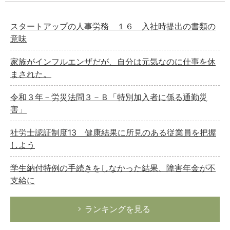
スタートアップの人事労務 １６ 入社時提出の書類の
意味
家族がインフルエンザだが、自分は元気なのに仕事を休
まされた。
令和３年－労災法問３－Ｂ「特別加入者に係る通勤災
害」
社労士認証制度13 健康結果に所見のある従業員を把握
しよう
学生納付特例の手続きをしなかった結果、障害年金が不
支給に
ランキングを見る