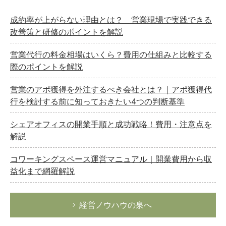
成約率が上がらない理由とは？ 営業現場で実践できる
改善策と研修のポイントを解説
営業代行の料金相場はいくら？費用の仕組みと比較する
際のポイントを解説
営業のアポ獲得を外注するべき会社とは？｜アポ獲得代
行を検討する前に知っておきたい4つの判断基準
シェアオフィスの開業手順と成功戦略！費用・注意点を
解説
コワーキングスペース運営マニュアル｜開業費用から収
益化まで網羅解説
経営ノウハウの泉へ