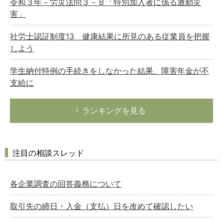
令和３年－労災法問３－Ｂ「特別加入者に係る通勤災
害」
社労士認証制度13 健康結果に所見のある従業員を把握
しよう
学生納付特例の手続きをしなかった結果、障害年金が不
支給に
ランキングを見る
注目の相談スレッド
各企業調査の回答義務について
取引先の締日・入金（支払）日を改めて確認したい