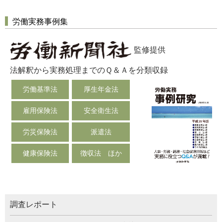
労働実務事例集
監修提供
法解釈から実務処理までのＱ＆Ａを分類収録
労働基準法
厚生年金法
雇用保険法
安全衛生法
労災保険法
派遣法
健康保険法
徴収法 ほか
調査レポート