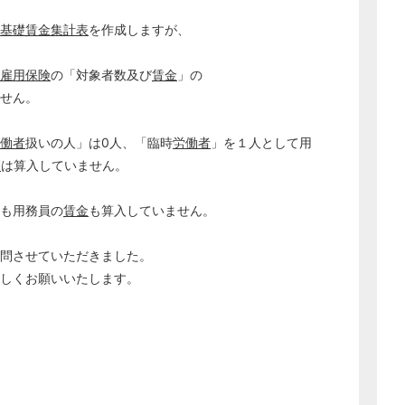
基礎
賃金集計表
を作成しますが、
雇用保険
の「対象者数及び
賃金
」の
ません。
働者
扱いの人」は0人、「臨時
労働者
」を１人として用
酬
は算入していません。
も用務員の
賃金
も算入していません。
質問させていただきました。
ろしくお願いいたします。
どのカテゴリーに投稿しますか？
選択してください
労務管理
税務経理
企業法務