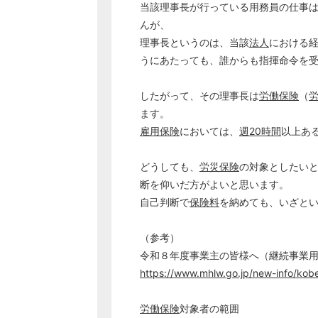
当該理事長が行っている用務員の仕事
んが、
理事長というのは、当該
法人
における
うにあたっても、誰からも指揮命令を
したがって、その理事長は
労働保険
（
ます。
雇用保険
においては、
週20時間
以上あ
どうしても、
労災保険
の対象としたい
断を仰いだ方がよいと思います。
自己判断で
保険料
を納めても、いざと
（参考）
令和８年度事業主の皆様へ（継続事業
https://www.mhlw.go.jp/new-info/kob
労働保険
対象者の範囲