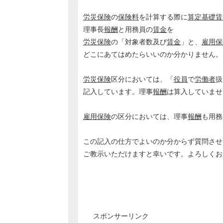
労災保険
の
保険料
を計算する際に
算定基礎
賃
理事長
報酬
と用務員の
賃金
を
労災保険
の「対象者数及び
賃金
」と、
雇用保
どこにあてはめたらいいのか分かりません。
労災保険
区分においては、「
役員
で
労働者
扱
記入しています。理事
報酬
は算入していませ
雇用保険
の区分においては、理事
報酬
も用務
この記入の仕方でよいのか分からず質問させ
ご教示いただけますと幸いです。よろしくお
スポンサーリンク