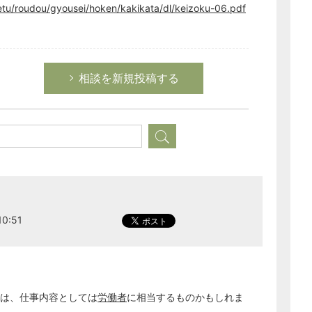
etu/roudou/gyousei/hoken/kakikata/dl/keizoku-06.pdf
相談を新規投稿する
0:51
事は、仕事内容としては
労働者
に相当するものかもしれま