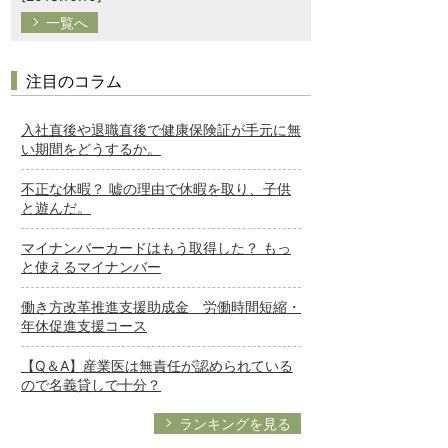
一覧へ
注目のコラム
入社直後や退職直後で健康保険証が手元に無
い期間をどうするか。
不正な休暇？ 嘘の理由で休暇を取り、子供
と遊んだ。
マイナンバーカードはもう取得した？ もっ
と使えるマイナンバー
働き方改革推進支援助成金 労働時間短縮・
年休促進支援コース
【Q＆A】産業医は無責任が認められている
ので名義貸しで十分？
ランキングを見る