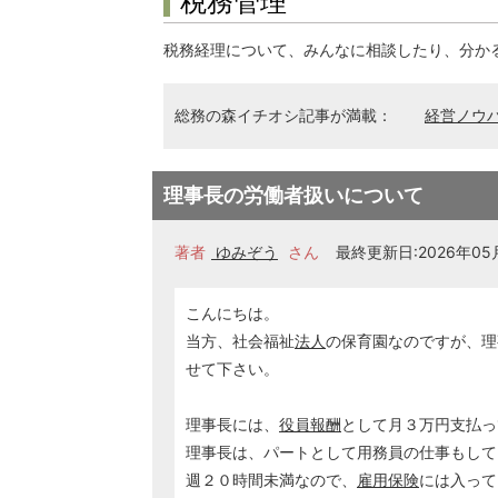
税務管理
税務経理について、みんなに相談したり、分か
総務の森イチオシ記事が満載：
経営ノウ
理事長の労働者扱いについて
著者
ゆみぞう
さん
最終更新日:2026年05月
こんにちは。
当方、社会福祉
法人
の保育園なのですが、理
せて下さい。
理事長には、
役員報酬
として月３万円支払っ
理事長は、パートとして用務員の仕事もして
週２０時間未満なので、
雇用保険
には入って