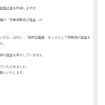
金集計表
を作成しますが、
険
の「対象者数及び
賃金
」の
いの人」は0人、「臨時
労働者
」を１人として用務員の
賃金
を
ん。
員の
賃金
も算入していません。
ていただきました。
願いいたします。