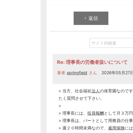
返信
Re: 理事長の労働者扱いについて
著者
springfield
さん
2026年05月27日 
> 当方、社会福祉
法人
の保育園なのです
たく質問させて下さい。
>
> 理事長には、
役員報酬
として月３万円
> 理事長は、パートとして用務員の仕
> 週２０時間未満なので、
雇用保険
には