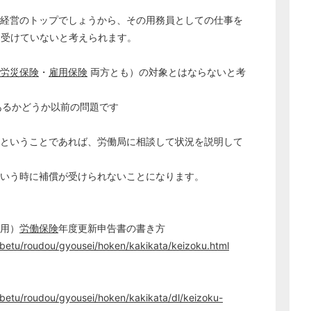
経営のトップでしょうから、その用務員としての仕事を
を受けていないと考えられます。
労災保険
・
雇用保険
両方とも）の対象とはならないと考
あるかどうか以前の問題です
ということであれば、労働局に相談して状況を説明して
いう時に補償が受けられないことになります。
業用）
労働保険
年度更新申告書の書き方
obetu/roudou/gyousei/hoken/kakikata/keizoku.html
betu/roudou/gyousei/hoken/kakikata/dl/keizoku-