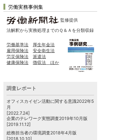
労働実務事例集
監修提供
法解釈から実務処理までのＱ＆Ａを分類収録
労働基準法
厚生年金法
雇用保険法
安全衛生法
労災保険法
派遣法
健康保険法
徴収法 ほか
調査レポート
オフィスカイゼン活動に関する意識2022年5
月
[2022.7.24]
企業のテレワーク実態調査2019年10月版
[2019.11.12]
総務担当者の環境調査2018年4月版
[2018.10.10]