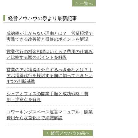
一覧へ
経営ノウハウの泉より最新記事
成約率が上がらない理由とは？ 営業現場で
実践できる改善策と研修のポイントを解説
営業代行の料金相場はいくら？費用の仕組み
と比較する際のポイントを解説
営業のアポ獲得を外注するべき会社とは？｜
アポ獲得代行を検討する前に知っておきたい
4つの判断基準
シェアオフィスの開業手順と成功戦略！費
用・注意点を解説
コワーキングスペース運営マニュアル｜開業
費用から収益化まで網羅解説
経営ノウハウの泉へ