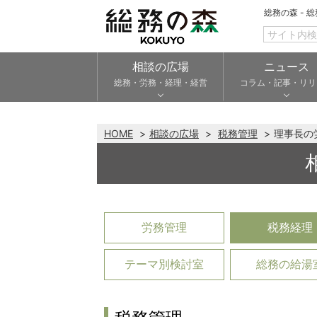
総務の森 - 
相談の広場
ニュース
総務・労務・経理・経営
コラム・記事・リリ
HOME
相談の広場
税務管理
理事長の
労務管理
税務経理
テーマ別検討室
総務の給湯