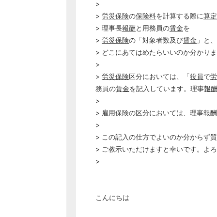
>
>
労災保険
の
保険料
を計算する際に
算定
> 理事長
報酬
と用務員の
賃金
を
>
労災保険
の「対象者数及び
賃金
」と、
> どこにあてはめたらいいのか分かり
>
>
労災保険
区分においては、「
役員
で
労
務員の
賃金
を記入しています。理事
報
>
>
雇用保険
の区分においては、理事
報酬
>
> この記入の仕方でよいのか分からず
> ご教示いただけますと幸いです。よ
>
こんにちは