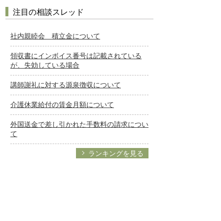
注目の相談スレッド
社内親睦会 積立金について
領収書にインボイス番号は記載されている
が、失効している場合
講師謝礼に対する源泉徴収について
介護休業給付の賃金月額について
外国送金で差し引かれた手数料の請求につい
て
ランキングを見る