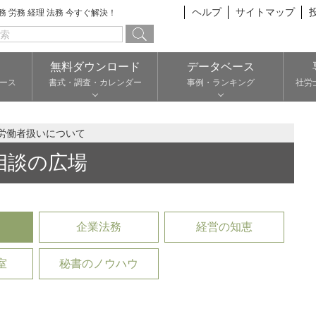
ヘルプ
サイトマップ
総務 労務 経理 法務 今すぐ解決！
無料ダウンロード
データベース
ース
書式・調査・カレンダー
事例・ランキング
社労
労働者扱いについて
相談の広場
企業法務
経営の知恵
室
秘書のノウハウ