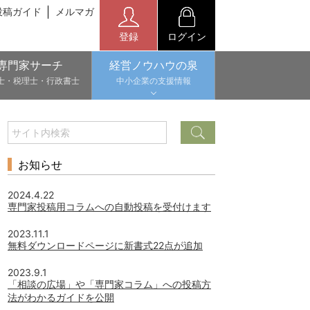
投稿ガイド
メルマガ
登録
ログイン
専門家サーチ
経営ノウハウの泉
士・税理士・行政書士
中小企業の支援情報
お知らせ
2024.4.22
専門家投稿用コラムへの自動投稿を受付けます
2023.11.1
無料ダウンロードページに新書式22点が追加
2023.9.1
「相談の広場」や「専門家コラム」への投稿方
法がわかるガイドを公開