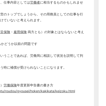
は、仕事内容としては
労働者
に相当するものかもしれませ
経営の知恵
総務の給湯室
経営のトップでしょうから、その用務員としての仕事を行
秘書のノウハウ
受けていないと考えられます。
次へ
労災保険
・
雇用保険
両方とも）の対象とはならないと考え
るかどうか以前の問題です
ということであれば、労働局に相談して状況を説明して判
いう時に補償が受けられないことになります。
用）
労働保険
年度更新申告書の書き方
etu/roudou/gyousei/hoken/kakikata/keizoku.html