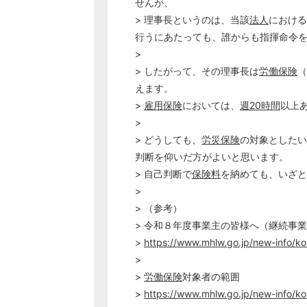
せんが、
> 理事長というのは、当該
法人
における
行うにあたっても、誰からも指揮命令
>
> したがって、その理事長は
労働保険
（
えます。
>
雇用保険
においては、
週20時間
以上
>
> どうしても、
労災保険
の対象としたい
判断を仰いだ方がよいと思います。
> 自己判断で
保険料
を納めても、いざと
>
> （参考）
> 令和８年度事業主の皆様へ（継続事
>
https://www.mhlw.go.jp/new-info/k
>
>
労働保険
対象者の範囲
>
https://www.mhlw.go.jp/new-info/ko