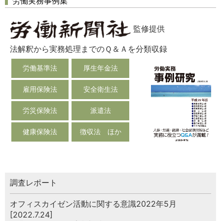
労働実務事例集
監修提供
法解釈から実務処理までのＱ＆Ａを分類収録
労働基準法
厚生年金法
雇用保険法
安全衛生法
労災保険法
派遣法
健康保険法
徴収法 ほか
調査レポート
オフィスカイゼン活動に関する意識2022年5月
[2022.7.24]