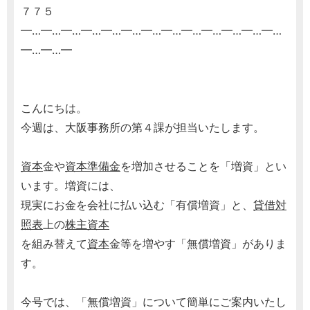
７７５
━…━…━…━…━…━…━…━…━…━…━…━…━…
━…━…━
こんにちは。
今週は、大阪事務所の第４課が担当いたします。
資本
金や
資本準備金
を増加させることを「増資」とい
います。増資には、
現実にお金を会社に払い込む「有償増資」と、
貸借対
照表
上の
株主資本
を組み替えて
資本
金等を増やす「無償増資」がありま
す。
今号では、「無償増資」について簡単にご案内いたし