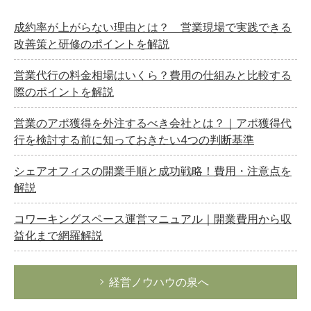
成約率が上がらない理由とは？ 営業現場で実践できる
改善策と研修のポイントを解説
営業代行の料金相場はいくら？費用の仕組みと比較する
際のポイントを解説
営業のアポ獲得を外注するべき会社とは？｜アポ獲得代
行を検討する前に知っておきたい4つの判断基準
シェアオフィスの開業手順と成功戦略！費用・注意点を
解説
コワーキングスペース運営マニュアル｜開業費用から収
益化まで網羅解説
経営ノウハウの泉へ