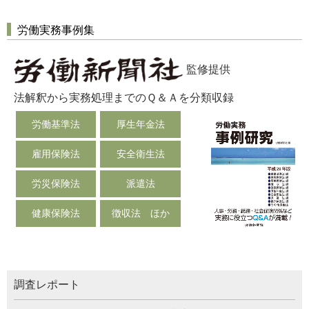
労働実務事例集
監修提供
法解釈から実務処理までのＱ＆Ａを分類収録
労働基準法
厚生年金法
雇用保険法
安全衛生法
労災保険法
派遣法
健康保険法
徴収法 ほか
調査レポート