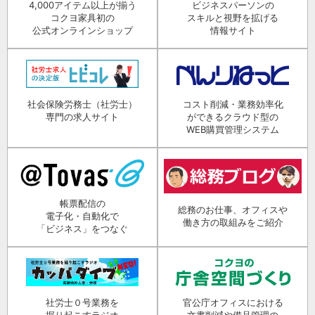
4,000アイテム以上が揃う
ビジネスパーソンの
コクヨ家具初の
スキルと視野を拡げる
公式オンラインショップ
情報サイト
社会保険労務士（社労士）
コスト削減・業務効率化
専門の求人サイト
ができるクラウド型の
WEB購買管理システム
帳票配信の
総務のお仕事、オフィスや
電子化・自動化で
働き方の取組みをご紹介
「ビジネス」をつなぐ
社労士０号業務を
官公庁オフィスにおける
掘り起こすラジオ
文書削減や備品管理の