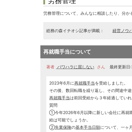
労務管理
労務管理について、みんなに相談したり、分か
総務の森イチオシ記事が満載：
経営ノウ
再就職手当について
著者
パワハラに屈しない
さん
最終更新日:2
2023年6月に
再就職手当
を受給しました。
その後、数回転職を繰り返し、その間途中途
再就職手当
は前回受給から３年経過していれ
質問
①今年2026年6月以降に新しい会社に再
給は可能でしょうか。
②
失業保険
の
基本手当日額
について、一ヶ