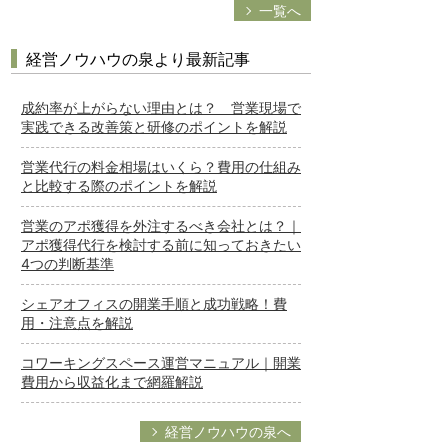
一覧へ
経営ノウハウの泉より最新記事
成約率が上がらない理由とは？ 営業現場で
実践できる改善策と研修のポイントを解説
営業代行の料金相場はいくら？費用の仕組み
と比較する際のポイントを解説
営業のアポ獲得を外注するべき会社とは？｜
アポ獲得代行を検討する前に知っておきたい
4つの判断基準
シェアオフィスの開業手順と成功戦略！費
用・注意点を解説
コワーキングスペース運営マニュアル｜開業
費用から収益化まで網羅解説
経営ノウハウの泉へ