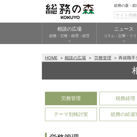
総務の森 - 
相談の広場
ニュース
総務・労務・経理・経営
コラム・記事・リリ
HOME
相談の広場
労務管理
再就職手
労務管理
税務経理
テーマ別検討室
総務の給湯