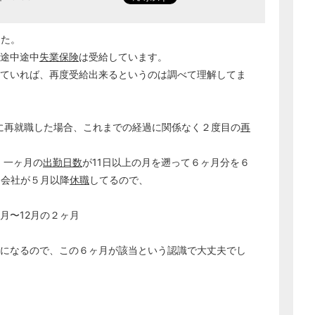
した。
間途中途中
失業保険
は受給しています。
ていれば、再度受給出来るというのは調べて理解してま
社に再就職した場合、これまでの経過に関係なく２度目の
再
、一ヶ月の
出勤日数
が11日以上の月を遡って６ヶ月分を６
る会社が５月以降
休職
してるので、
1月〜12月の２ヶ月
た月になるので、この６ヶ月が該当という認識で大丈夫でし