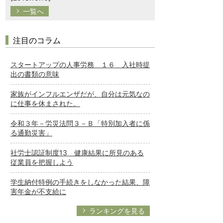
一覧へ
注目のコラム
スタートアップの人事労務 １６ 入社時提
出の書類の意味
家族がインフルエンザだが、自分は元気なの
に仕事を休まされた。
令和３年－労災法問３－Ｂ「特別加入者に係
る通勤災害」
社労士認証制度13 健康結果に所見のある
従業員を把握しよう
学生納付特例の手続きをしなかった結果、障
害年金が不支給に
ランキングを見る