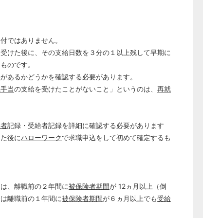
給付ではありません。
を受けた後に、その支給日数を３分の１以上残して早期に
るものです。
どのカテゴリーに投稿しますか？
選択してください
格
があるかどうかを確認する必要があります。
職手当
の支給を受けたことがないこと」というのは、
再就
労務管理
。
税務経理
企業法務
険者
記録・受給者記録を詳細に確認する必要があります
経営の知恵
した後に
ハローワーク
で求職申込をして初めて確定するも
総務の給湯室
秘書のノウハウ
次へ
には、離職前の２年間に
被保険者期間
が 12ヵ月以上（倒
合は離職前の１年間に
被保険者期間
が６ヵ月以上でも
受給