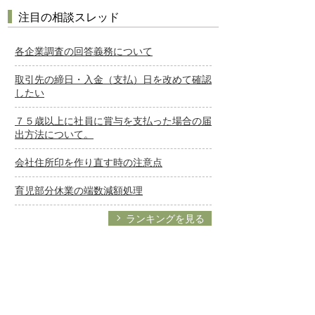
注目の相談スレッド
各企業調査の回答義務について
取引先の締日・入金（支払）日を改めて確認
したい
７５歳以上に社員に賞与を支払った場合の届
出方法について。
会社住所印を作り直す時の注意点
育児部分休業の端数減額処理
ランキングを見る