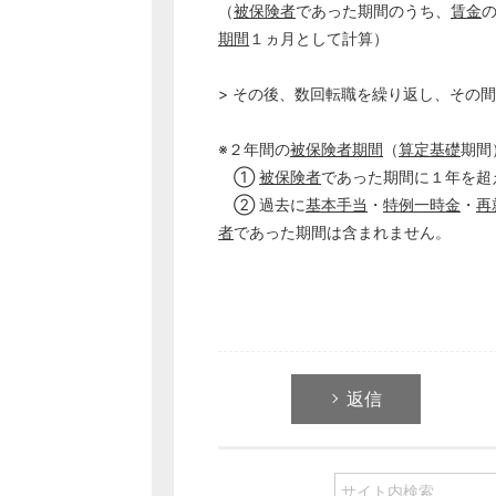
（
被保険者
であった期間のうち、
賃金
期間
１ヵ月として計算）
> その後、数回転職を繰り返し、その
※２年間の
被保険者期間
（
算定基礎
期間
①
被保険者
であった期間に１年を超
② 過去に
基本手当
・
特例一時金
・
再
者
であった期間は含まれません。
返信