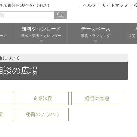
ヘルプ
サイトマップ
総務 労務 経理 法務 今すぐ解決！
無料ダウンロード
データベース
ース
書式・調査・カレンダー
事例・ランキング
社労
当について
相談の広場
企業法務
経営の知恵
室
秘書のノウハウ