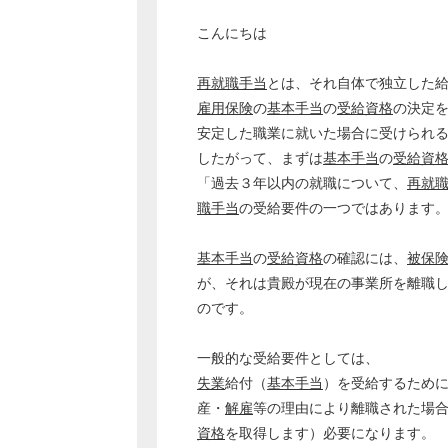
こんにちは
再就職手当
とは、それ自体で独立した
雇用保険
の
基本手当
の
受給資格
の決定
安定した職業に就いた場合に受けられ
したがって、まずは
基本手当
の
受給資
「過去３年以内の就職について、
再就
職手当
の受給要件の一つではあります
基本手当
の
受給資格
の確認には、
被保
が、それは貴殿が現在の事業所を離職
のです。
一般的な受給要件としては、
失業
給付（
基本手当
）を受給するため
産・
解雇
等の理由により離職された場
資格
を取得します）必要になります。