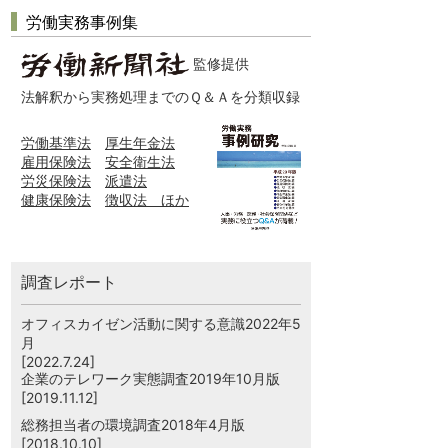
労働実務事例集
監修提供
法解釈から実務処理までのＱ＆Ａを分類収録
労働基準法
厚生年金法
雇用保険法
安全衛生法
労災保険法
派遣法
健康保険法
徴収法 ほか
調査レポート
オフィスカイゼン活動に関する意識2022年5
月
[2022.7.24]
企業のテレワーク実態調査2019年10月版
[2019.11.12]
総務担当者の環境調査2018年4月版
[2018.10.10]