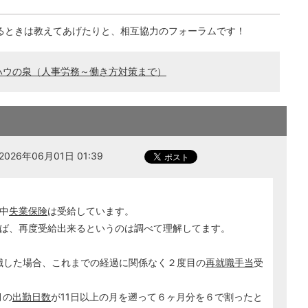
るときは教えてあげたりと、相互協力のフォーラムです！
ハウの泉（人事労務～働き方対策まで）
026年06月01日 01:39
中
失業保険
は受給しています。
ば、再度受給出来るというのは調べて理解してます。
就職した場合、これまでの経過に関係なく２度目の
再就職手当
受
月の
出勤日数
が11日以上の月を遡って６ヶ月分を６で割ったと