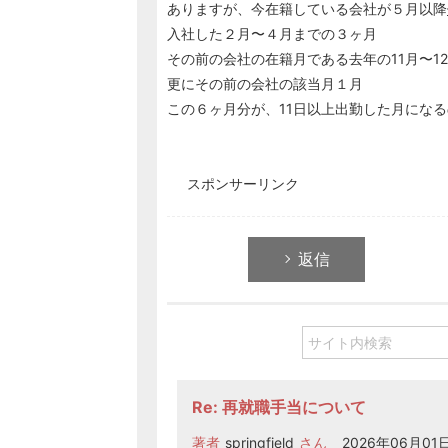
ありますが、今在籍している会社が５月以降
入社した２月〜４月までの３ヶ月
その前の会社の在籍月である去年の11月〜1
更にその前の会社の該当月１月
この６ヶ月分が、11日以上出勤した月にな
スポンサーリンク
返信
Re: 再就職手当について
著者
springfield
さん
2026年06月01日