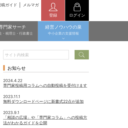
投稿ガイド
メルマガ
登録
ログイン
専門家サーチ
経営ノウハウの泉
士・税理士・行政書士
中小企業の支援情報
お知らせ
2024.4.22
専門家投稿用コラムへの自動投稿を受付けます
2023.11.1
無料ダウンロードページに新書式22点が追加
2023.9.1
「相談の広場」や「専門家コラム」への投稿方
法がわかるガイドを公開