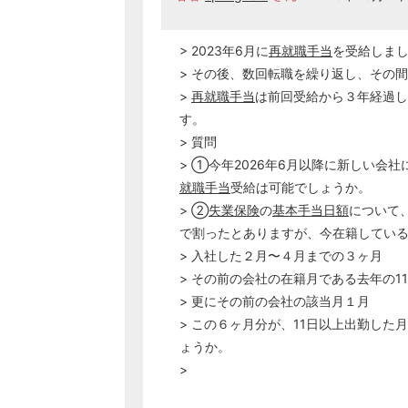
> 2023年6月に
再就職手当
を受給しま
> その後、数回転職を繰り返し、その
>
再就職手当
は前回受給から３年経過し
す。
> 質問
> ①今年2026年6月以降に新しい会
就職手当
受給は可能でしょうか。
> ②
失業保険
の
基本手当日額
について
で割ったとありますが、今在籍してい
> 入社した２月〜４月までの３ヶ月
> その前の会社の在籍月である去年の1
> 更にその前の会社の該当月１月
> この６ヶ月分が、11日以上出勤し
ょうか。
>