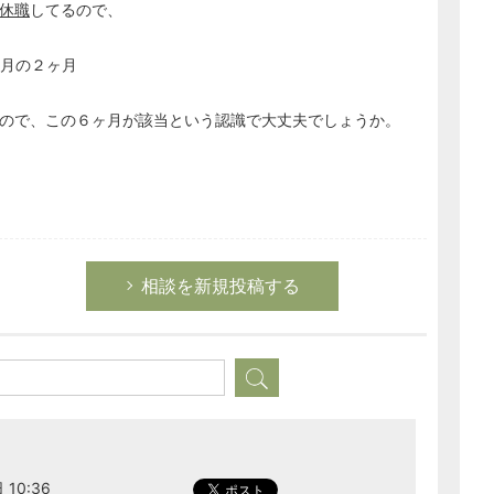
休職
してるので、
2月の２ヶ月
るので、この６ヶ月が該当という認識で大丈夫でしょうか。
相談を新規投稿する
 10:36