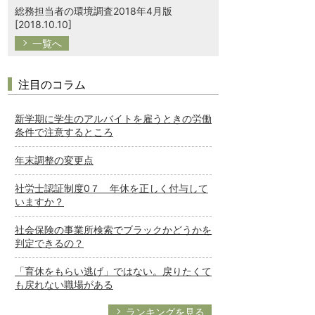
総務担当者の環境調査2018年4月版
[2018.10.10]
一覧へ
注目のコラム
新学期に学生のアルバイトを雇うときの労働
条件で注意するところ
年末調整の変更点
社労士認証制度0７ 年休を正しく付与して
いますか？
社会保険の事業所検索でブラックかどうかを
判定できるの？
「育休をもらい逃げ」ではない。戻りたくて
も戻れない職場がある
ランキングを見る