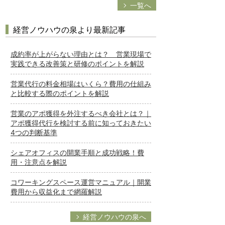
一覧へ
経営ノウハウの泉より最新記事
成約率が上がらない理由とは？ 営業現場で
実践できる改善策と研修のポイントを解説
営業代行の料金相場はいくら？費用の仕組み
と比較する際のポイントを解説
営業のアポ獲得を外注するべき会社とは？｜
アポ獲得代行を検討する前に知っておきたい
4つの判断基準
シェアオフィスの開業手順と成功戦略！費
用・注意点を解説
コワーキングスペース運営マニュアル｜開業
費用から収益化まで網羅解説
経営ノウハウの泉へ