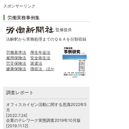
スポンサーリンク
労働実務事例集
監修提供
法解釈から実務処理までのＱ＆Ａを分類収録
労働基準法
厚生年金法
雇用保険法
安全衛生法
労災保険法
派遣法
健康保険法
徴収法 ほか
調査レポート
オフィスカイゼン活動に関する意識2022年5
月
[2022.7.24]
企業のテレワーク実態調査2019年10月版
[2019.11.12]