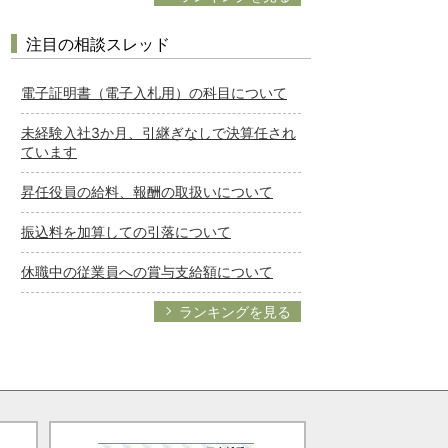
注目の相談スレッド
電子証明書（電子入札用）の科目について
未経験入社3か月、引継ぎなしで決算任され
ています
昇任役員の給料、報酬の取扱いについて
振込料を加算しての引落について
休職中の従業員への賞与支給額について
ランキングを見る