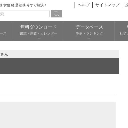
ヘルプ
サイトマップ
総務 労務 経理 法務 今すぐ解決！
無料ダウンロード
データベース
ース
書式・調査・カレンダー
事例・ランキング
社労
ュさん