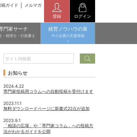
投稿ガイド
メルマガ
登録
ログイン
専門家サーチ
経営ノウハウの泉
士・税理士・行政書士
中小企業の支援情報
お知らせ
2024.4.22
専門家投稿用コラムへの自動投稿を受付けます
2023.11.1
無料ダウンロードページに新書式22点が追加
2023.9.1
「相談の広場」や「専門家コラム」への投稿方
法がわかるガイドを公開