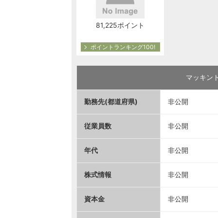
81,225ポイント
ポイントランキング100!
マッキン
勤務先(都道府県)
非公開
従業員数
非公開
年代
非公開
株式情報
非公開
資本金
非公開