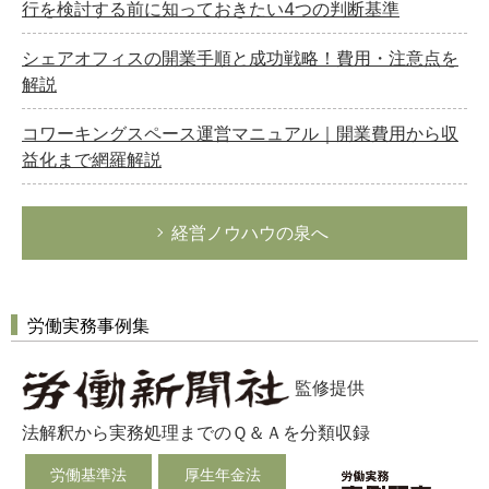
行を検討する前に知っておきたい4つの判断基準
シェアオフィスの開業手順と成功戦略！費用・注意点を
解説
コワーキングスペース運営マニュアル｜開業費用から収
益化まで網羅解説
経営ノウハウの泉へ
労働実務事例集
監修提供
法解釈から実務処理までのＱ＆Ａを分類収録
労働基準法
厚生年金法