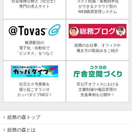
社会保険労務士（社労士）
コスト削減・業務効率化
専門の求人サイト
ができるクラウド型の
WEB購買管理システム
帳票配信の
総務のお仕事、オフィスや
電子化・自動化で
働き方の取組みをご紹介
「ビジネス」をつなぐ
社労士０号業務を
官公庁オフィスにおける
掘り起こすラジオ
文書削減や備品管理の
カッパダイブNEO！
先進事例を公開中！
総務の森トップ
総務の森とは