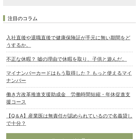
注目のコラム
入社直後や退職直後で健康保険証が手元に無い期間をど
うするか。
不正な休暇？ 嘘の理由で休暇を取り、子供と遊んだ。
マイナンバーカードはもう取得した？ もっと使えるマイ
ナンバー
働き方改革推進支援助成金 労働時間短縮・年休促進支
援コース
【Q＆A】産業医は無責任が認められているので名義貸し
で十分？