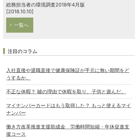
総務担当者の環境調査2018年4月版
[2018.10.10]
一覧へ
注目のコラム
入社直後や退職直後で健康保険証が手元に無い期間をど
うするか。
不正な休暇？ 嘘の理由で休暇を取り、子供と遊んだ。
マイナンバーカードはもう取得した？ もっと使えるマイ
ナンバー
働き方改革推進支援助成金 労働時間短縮・年休促進支
援コース