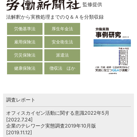
監修提供
法解釈から実務処理までのＱ＆Ａを分類収録
労働基準法
厚生年金法
雇用保険法
安全衛生法
労災保険法
派遣法
健康保険法
徴収法 ほか
調査レポート
オフィスカイゼン活動に関する意識2022年5月
[2022.7.24]
企業のテレワーク実態調査2019年10月版
[2019.11.12]