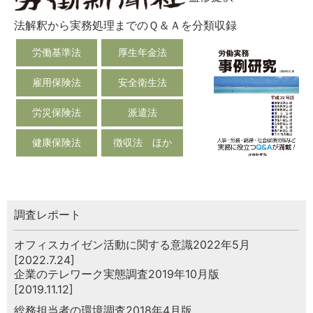
法解釈から実務処理までのＱ＆Ａを分類収録
労働基準法
厚生年金法
雇用保険法
安全衛生法
労災保険法
派遣法
健康保険法
徴収法 ほか
調査レポート
オフィスカイゼン活動に関する意識2022年5月
[2022.7.24]
企業のテレワーク実態調査2019年10月版
[2019.11.12]
総務担当者の環境調査2018年4月版