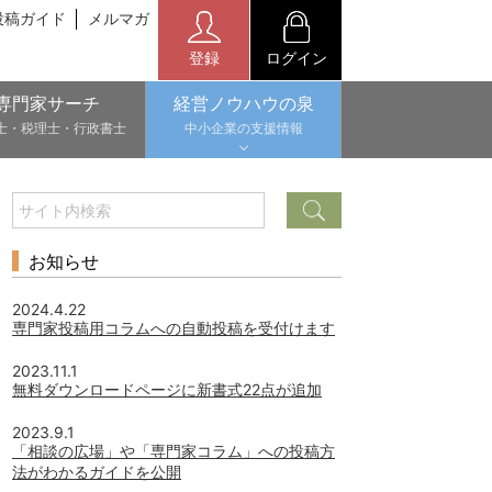
投稿ガイド
メルマガ
登録
ログイン
専門家サーチ
経営ノウハウの泉
士・税理士・行政書士
中小企業の支援情報
お知らせ
2024.4.22
専門家投稿用コラムへの自動投稿を受付けます
2023.11.1
無料ダウンロードページに新書式22点が追加
2023.9.1
「相談の広場」や「専門家コラム」への投稿方
法がわかるガイドを公開