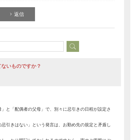
返信
てないものですか？
どのカテゴリーに投稿しますか？
選択してください
母」と「配偶者の父母」で、別々に忌引きの日程が設定さ
労務管理
の忌引きはない」という発言は、お勤め先の規定と矛盾し
税務経理
企業法務