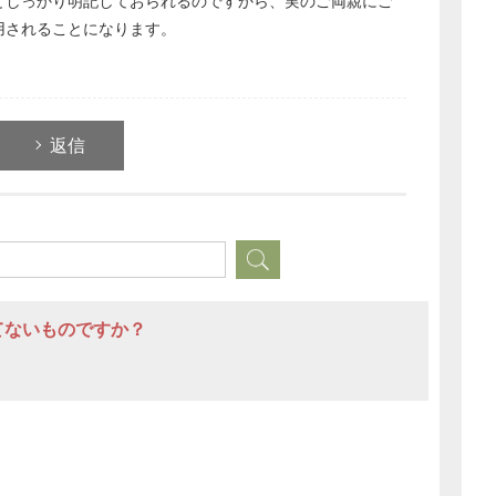
としっかり明記しておられるのですから、実のご両親にご
経営の知恵
用されることになります。
総務の給湯室
秘書のノウハウ
次へ
返信
てないものですか？