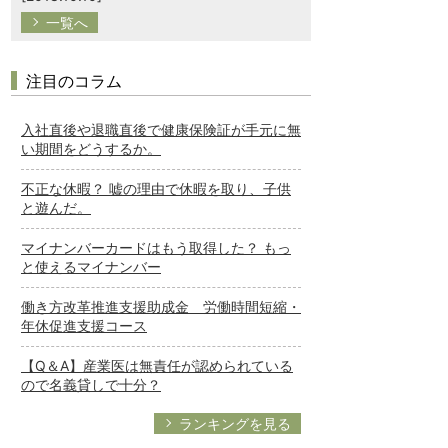
一覧へ
注目のコラム
入社直後や退職直後で健康保険証が手元に無
い期間をどうするか。
不正な休暇？ 嘘の理由で休暇を取り、子供
と遊んだ。
マイナンバーカードはもう取得した？ もっ
と使えるマイナンバー
働き方改革推進支援助成金 労働時間短縮・
年休促進支援コース
【Q＆A】産業医は無責任が認められている
ので名義貸しで十分？
ランキングを見る