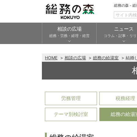
総務の森 - 
相談の広場
ニュース
総務・労務・経理・経営
コラム・記事・リリ
HOME
相談の広場
総務の給湯室
結婚
労務管理
税務経理
テーマ別検討室
総務の給湯