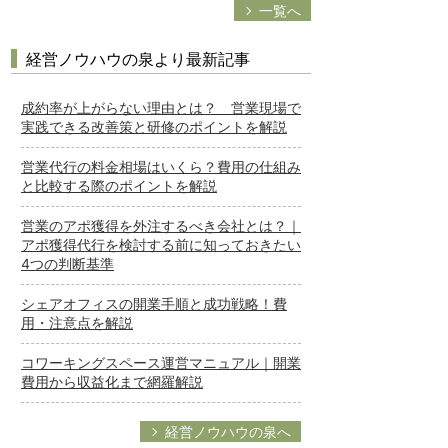
一覧へ
経営ノウハウの泉より最新記事
成約率が上がらない理由とは？ 営業現場で
実践できる改善策と研修のポイントを解説
営業代行の料金相場はいくら？費用の仕組み
と比較する際のポイントを解説
営業のアポ獲得を外注するべき会社とは？｜
アポ獲得代行を検討する前に知っておきたい
4つの判断基準
シェアオフィスの開業手順と成功戦略！費
用・注意点を解説
コワーキングスペース運営マニュアル｜開業
費用から収益化まで網羅解説
経営ノウハウの泉へ