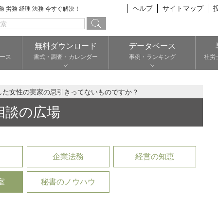
ヘルプ
サイトマップ
総務 労務 経理 法務 今すぐ解決！
無料ダウンロード
データベース
ース
書式・調査・カレンダー
事例・ランキング
社労
した女性の実家の忌引きってないものですか？
相談の広場
企業法務
経営の知恵
室
秘書のノウハウ