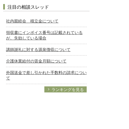
注目の相談スレッド
社内親睦会 積立金について
領収書にインボイス番号は記載されている
が、失効している場合
講師謝礼に対する源泉徴収について
介護休業給付の賃金月額について
外国送金で差し引かれた手数料の請求につい
て
ランキングを見る