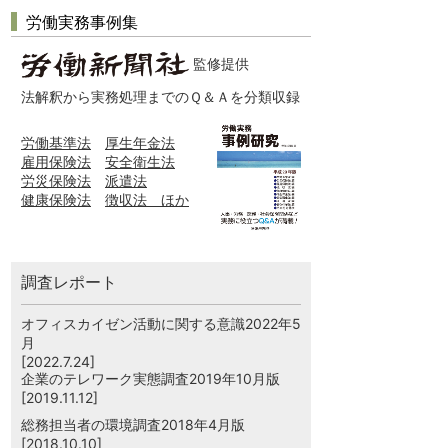
労働実務事例集
監修提供
法解釈から実務処理までのＱ＆Ａを分類収録
労働基準法
厚生年金法
雇用保険法
安全衛生法
労災保険法
派遣法
健康保険法
徴収法 ほか
調査レポート
オフィスカイゼン活動に関する意識2022年5
月
[2022.7.24]
企業のテレワーク実態調査2019年10月版
[2019.11.12]
総務担当者の環境調査2018年4月版
[2018.10.10]