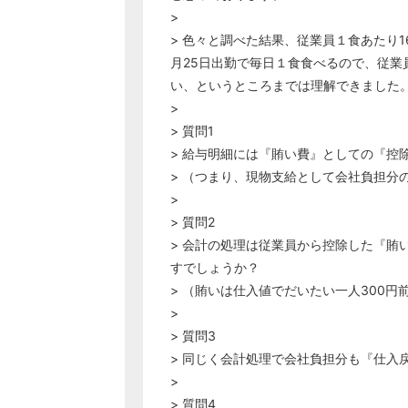
>
> 色々と調べた結果、従業員１食あたり1
月25日出勤で毎日１食食べるので、従業員
い、というところまでは理解できました
>
> 質問1
> 給与明細には『賄い費』としての『控
> （つまり、現物支給として会社負担分
>
> 質問2
> 会計の処理は従業員から控除した『賄
すでしょうか？
> （賄いは仕入値でだいたい一人300円
>
> 質問3
> 同じく会計処理で会社負担分も『仕入
>
> 質問4