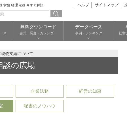
ヘルプ
サイトマップ
総務 労務 経理 法務 今すぐ解決！
無料ダウンロード
データベース
ース
書式・調査・カレンダー
事例・ランキング
社労
の現物支給について
相談の広場
企業法務
経営の知恵
室
秘書のノウハウ