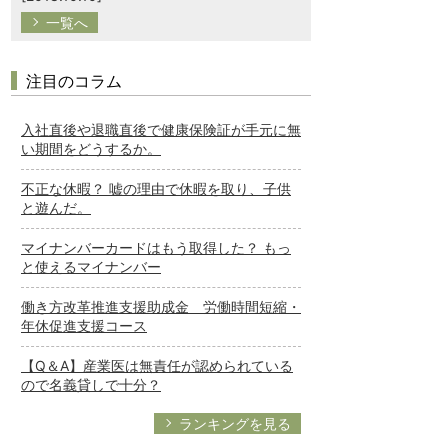
一覧へ
注目のコラム
入社直後や退職直後で健康保険証が手元に無
い期間をどうするか。
不正な休暇？ 嘘の理由で休暇を取り、子供
と遊んだ。
マイナンバーカードはもう取得した？ もっ
と使えるマイナンバー
働き方改革推進支援助成金 労働時間短縮・
年休促進支援コース
【Q＆A】産業医は無責任が認められている
ので名義貸しで十分？
ランキングを見る