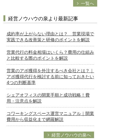
一覧へ
経営ノウハウの泉より最新記事
成約率が上がらない理由とは？ 営業現場で
実践できる改善策と研修のポイントを解説
営業代行の料金相場はいくら？費用の仕組み
と比較する際のポイントを解説
営業のアポ獲得を外注するべき会社とは？｜
アポ獲得代行を検討する前に知っておきたい
4つの判断基準
シェアオフィスの開業手順と成功戦略！費
用・注意点を解説
コワーキングスペース運営マニュアル｜開業
費用から収益化まで網羅解説
経営ノウハウの泉へ