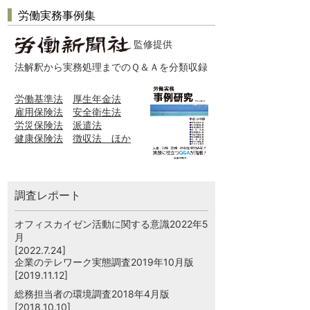
労働実務事例集
監修提供
法解釈から実務処理までのＱ＆Ａを分類収録
労働基準法
厚生年金法
雇用保険法
安全衛生法
労災保険法
派遣法
健康保険法
徴収法 ほか
調査レポート
オフィスカイゼン活動に関する意識2022年5
月
[2022.7.24]
企業のテレワーク実態調査2019年10月版
[2019.11.12]
総務担当者の環境調査2018年4月版
[2018.10.10]