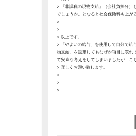
> 『非課税の現物支給』（会社負担分）
でしょうか。となると社会保険料も上が
>
>
> 以上です。
> 「やよいの給与」を使用して自分で給
物支給」を設定してもなぜか項目に表れ
て安直な考えをしてしまいましたが、こ
> 宜しくお願い致します。
>
>
>