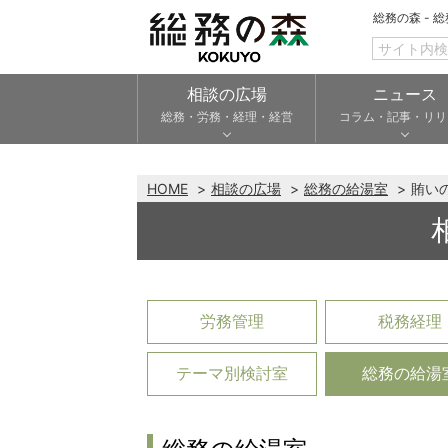
総務の森 - 
相談の広場
ニュース
総務・労務・経理・経営
コラム・記事・リリ
HOME
相談の広場
総務の給湯室
賄い
労務管理
税務経理
テーマ別検討室
総務の給湯