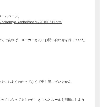
経営の知恵
総務の給湯室
ホームページ）
秘書のノウハウ
n/hokenryo-kankei/hoshu/20150511.html
次へ
いてであれば、メーカーさんにお問い合わせを行っていた
いまいちよくわかってなくて申し訳ございません。
。
食べてもらってましたが、きちんとルールを明確にしよう