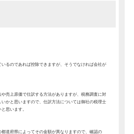
ているのであれば控除できますが、そうでなければ会社が
法や売上原価で仕訳する方法がありますが、税務調査に対
どのカテゴリーに投稿しますか？
しいかと思いますので、仕訳方法については御社の税理士
選択してください
いと思います。
労務管理
税務経理
の都道府県によってその金額が異なりますので、確認の
企業法務