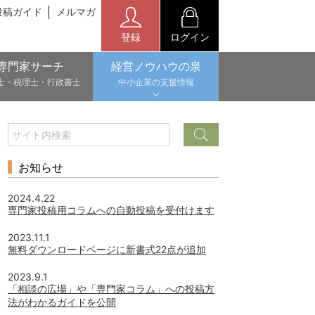
投稿ガイド
メルマガ
登録
ログイン
専門家サーチ
経営ノウハウの泉
士・税理士・行政書士
中小企業の支援情報
お知らせ
2024.4.22
専門家投稿用コラムへの自動投稿を受付けます
2023.11.1
無料ダウンロードページに新書式22点が追加
2023.9.1
「相談の広場」や「専門家コラム」への投稿方
法がわかるガイドを公開