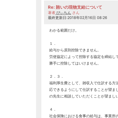
Re: 賄いの現物支給について
著者
ぴぃちん
さん
最終更新日:2018年02月16日 08:26
わかる範囲だけ。
１．
給与から原則控除できません。
労使協定によって控除する協定を締結し
勝手に控除してはいけません。
２．３．
福利厚生費として、雑収入で仕訳する方
応できるようにして仕訳することが望ま
の先生に相談していただくことが望まし
４．
社会保険における食事の給与は、事業所