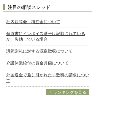
注目の相談スレッド
社内親睦会 積立金について
領収書にインボイス番号は記載されている
が、失効している場合
講師謝礼に対する源泉徴収について
介護休業給付の賃金月額について
外国送金で差し引かれた手数料の請求につい
て
ランキングを見る