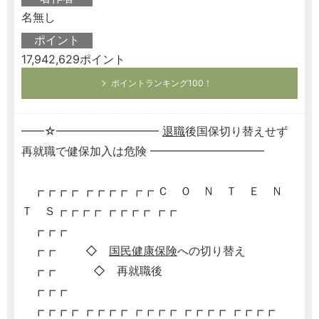
名無し
ポイント
17,942,629ポイント
ポイントランキング100！
━━☆━━━━━━━━━
退職
後国保切り替えせず
再就職で健保加入は危険 ━━━━━━━━━━
┏┏┏┏ ┏┏┏┏ ┏┏ Ｃ Ｏ Ｎ Ｔ Ｅ Ｎ
Ｔ Ｓ┏┏┏┏ ┏┏┏┏ ┏┏
┏┏┏
┏┏ ◇
国民健康保険
への切り替え
┏┏ ◇ 再就職後
┏┏┏
┏┏┏┏ ┏┏┏┏ ┏┏┏┏ ┏┏┏┏ ┏┏┏┏