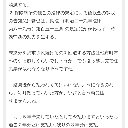
消滅する。
２
保険料
その他この法律の規定による徴収金の徴収
の告知又は督促は、
民法
（明治二十九年法律
第八十九号）第百五十三条 の規定にかかわらず、
時
効
中断の効力を生ずる。
未納分を請求され続けるのを回避する方法は他市町村
への引っ越しくらいでしょうか。でも引っ越し先で住
民票が取れなくなりそうですね。
結局後から払わなくてはいけないようになるのな
ら、毎月払っておいた方が、いざと言う時に困
りませんよね。
もし５年滞納していたとして今払いますといったら
過去２年分だけ支払い､残りの３年分は支払