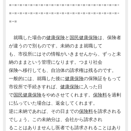
=-=-=-=-=-=-=-=-=-=-=-=-=-=-=-=-=-=-=-=-=-
=-=-=-=-=-=-=-=-=-=-=-=-=-=-=-=-=-=-=-=-=-
=-=
就職した場合の
健康保険
と
国民健康保険
は、保険者
が違うので別ものです。未納のまま就職して
も、市役所にはその情報がいきませんから、ずっと未
納のままという管理になります。つまり社会
保険へ移行しても、自治体の請求権は残るのです。
一般的には、就職した後に
健康保険
の保険証をもって
市役所で手続きすれば、
健康保険
に入った日
で
国民健康保険
をやめさせてくれます。
保険料
を過剰
に払っていた場合は、返金してくれます。
逆に未納であれば、その日までの
保険料
を請求される
でしょう。この未納分は、会社から請求され
ることはありませんし医者でも請求されることはあり