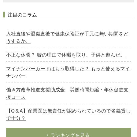
注目のコラム
入社直後や退職直後で健康保険証が手元に無い期間をど
うするか。
不正な休暇？ 嘘の理由で休暇を取り、子供と遊んだ。
マイナンバーカードはもう取得した？ もっと使えるマイ
ナンバー
働き方改革推進支援助成金 労働時間短縮・年休促進支
援コース
【Q＆A】産業医は無責任が認められているので名義貸し
で十分？
ランキングを見る