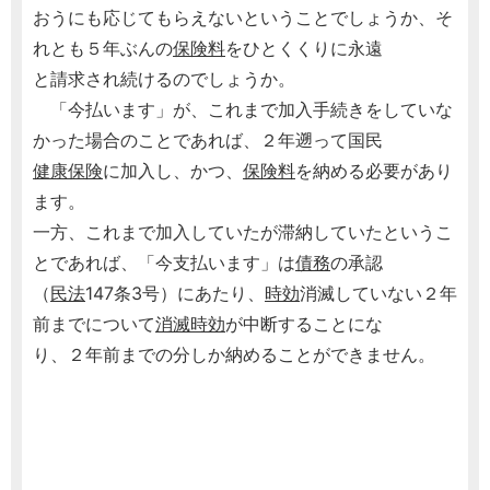
おうにも応じてもらえないということでしょうか、そ
れとも５年ぶんの
保険料
をひとくくりに永遠
と請求され続けるのでしょうか。
「今払います」が、これまで加入手続きをしていな
かった場合のことであれば、２年遡って国民
健康保険
に加入し、かつ、
保険料
を納める必要があり
ます。
一方、これまで加入していたが滞納していたというこ
とであれば、「今支払います」は
債務
の承認
（
民法
147条3号）にあたり、
時効
消滅していない２年
前までについて
消滅時効
が中断することにな
り、２年前までの分しか納めることができません。