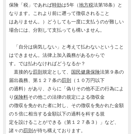
保険「税」であれば
時効
は5年（
地方税
法第18条）と
なります。これより前に遡って徴収されること
はありません。）どうしても一度に支払うのが難しい
場合には、分割して支払っても構いません。
「自分は病気しない」と考えて払わないということ
はできません。法律上加入義務があるからで
す。では払わなければどうなるか？
直接的な
罰則
規定として、
国民健康保険
法第９条の
届出義務、第１２７条の
罰則
（１０万円以下
の過料）があり、さらに「偽りその他不正の行為によ
り
保険料
その他この法律の規定による徴収金
の徴収を免かれた者に対し、その徴収を免かれた金額
の５倍に相当する金額以下の過料を科する規
定を設けることができる（第１２７条３）」など、
諸々の
罰則
が待ち構えております。