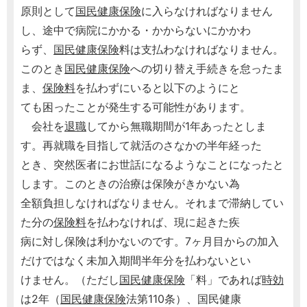
原則として
国民健康保険
に入らなければなりません
し、途中で病院にかかる・かからないにかかわ
らず、
国民健康保険
料は支払わなければなりません。
このとき
国民健康保険
への切り替え手続きを怠ったま
ま、
保険料
を払わずにいると以下のようにと
ても困ったことが発生する可能性があります。
会社を
退職
してから無職期間が1年あったとしま
す。再就職を目指して就活のさなかの半年経った
とき、突然医者にお世話になるようなことになったと
します。このときの治療は保険がきかない為
全額負担しなければなりません。それまで滞納してい
た分の
保険料
を払わなければ、現に起きた疾
病に対し保険は利かないのです。7ヶ月目からの加入
だけではなく未加入期間半年分を払わないとい
けません。（ただし
国民健康保険
「料」であれば
時効
は2年（
国民健康保険
法第110条）、国民健康