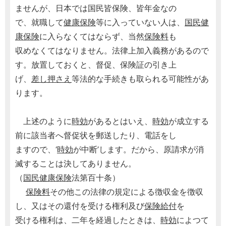
ませんが、日本では国民皆保険、皆年金なの
で、就職して
健康保険
等に入っていない人は、
国民健
康保険
に入らなくてはならず、当然
保険料
も
収めなくてはなりません。法律上加入義務があるので
す。放置しておくと、督促、保険証の引き上
げ、
差し押さえ
等法的な手続きも取られる可能性があ
ります。
上述のように
時効
があるとはいえ、
時効
が成立する
前に該当者へ督促状を郵送したり、電話をし
ますので、‘
時効
が中断’します。だから、原請求が消
滅することは決してありません。
（
国民健康保険
法第百十条）
保険料
その他この法律の規定による徴収金を徴収
し、又はその還付を受ける権利及び
保険給付
を
受ける権利は、二年を経過したときは、
時効
によつて