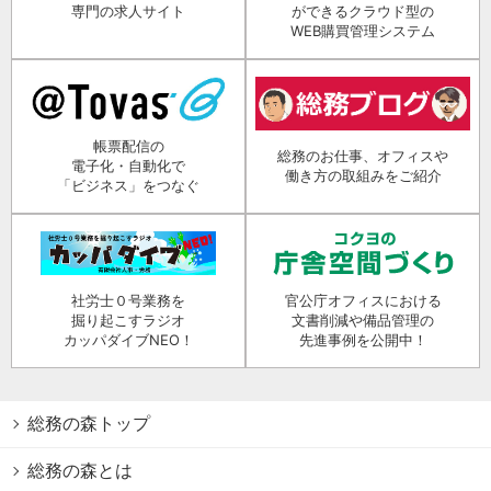
専門の求人サイト
ができるクラウド型の
WEB購買管理システム
帳票配信の
総務のお仕事、オフィスや
電子化・自動化で
働き方の取組みをご紹介
「ビジネス」をつなぐ
社労士０号業務を
官公庁オフィスにおける
掘り起こすラジオ
文書削減や備品管理の
カッパダイブNEO！
先進事例を公開中！
総務の森トップ
総務の森とは