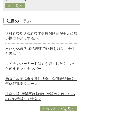
一覧へ
注目のコラム
入社直後や退職直後で健康保険証が手元に無
い期間をどうするか。
不正な休暇？ 嘘の理由で休暇を取り、子供
と遊んだ。
マイナンバーカードはもう取得した？ もっ
と使えるマイナンバー
働き方改革推進支援助成金 労働時間短縮・
年休促進支援コース
【Q＆A】産業医は無責任が認められている
ので名義貸しで十分？
ランキングを見る