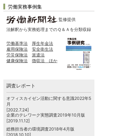
労働実務事例集
監修提供
法解釈から実務処理までのＱ＆Ａを分類収録
労働基準法
厚生年金法
雇用保険法
安全衛生法
労災保険法
派遣法
健康保険法
徴収法 ほか
調査レポート
オフィスカイゼン活動に関する意識2022年5
月
[2022.7.24]
企業のテレワーク実態調査2019年10月版
[2019.11.12]
総務担当者の環境調査2018年4月版
[2018.10.10]