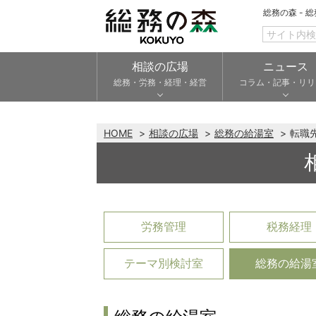
総務の森 - 
相談の広場
ニュース
総務・労務・経理・経営
コラム・記事・リリ
HOME
相談の広場
総務の給湯室
転職
労務管理
税務経理
テーマ別検討室
総務の給湯