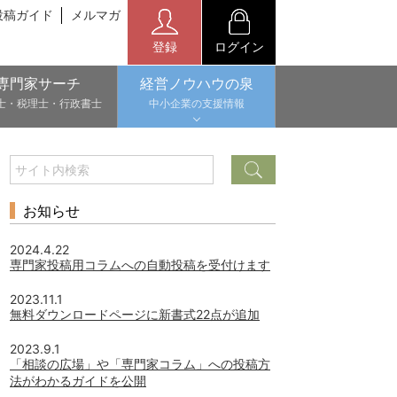
投稿ガイド
メルマガ
登録
ログイン
専門家サーチ
経営ノウハウの泉
士・税理士・行政書士
中小企業の支援情報
お知らせ
2024.4.22
専門家投稿用コラムへの自動投稿を受付けます
2023.11.1
無料ダウンロードページに新書式22点が追加
2023.9.1
「相談の広場」や「専門家コラム」への投稿方
法がわかるガイドを公開