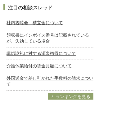
注目の相談スレッド
社内親睦会 積立金について
領収書にインボイス番号は記載されている
が、失効している場合
講師謝礼に対する源泉徴収について
介護休業給付の賃金月額について
外国送金で差し引かれた手数料の請求につい
て
ランキングを見る