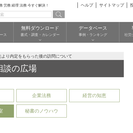
ヘルプ
サイトマップ
総務 労務 経理 法務 今すぐ解決！
無料ダウンロード
データベース
ース
書式・調査・カレンダー
事例・ランキング
社労
先より内定をもらった後の訪問について
相談の広場
企業法務
経営の知恵
室
秘書のノウハウ