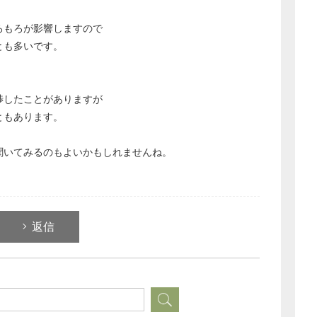
ろもろが影響しますので
とも多いです。
渉したことがありますが
ともあります。
聞いてみるのもよいかもしれませんね。
返信
どのカテゴリーに投稿しますか？
選択してください
労務管理
税務経理
企業法務