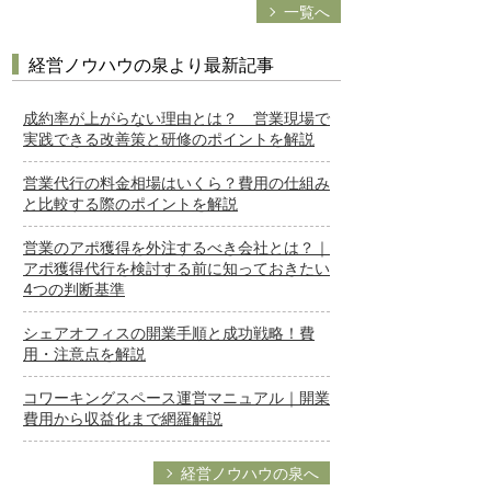
一覧へ
経営ノウハウの泉より最新記事
成約率が上がらない理由とは？ 営業現場で
実践できる改善策と研修のポイントを解説
営業代行の料金相場はいくら？費用の仕組み
と比較する際のポイントを解説
営業のアポ獲得を外注するべき会社とは？｜
アポ獲得代行を検討する前に知っておきたい
4つの判断基準
シェアオフィスの開業手順と成功戦略！費
用・注意点を解説
コワーキングスペース運営マニュアル｜開業
費用から収益化まで網羅解説
経営ノウハウの泉へ