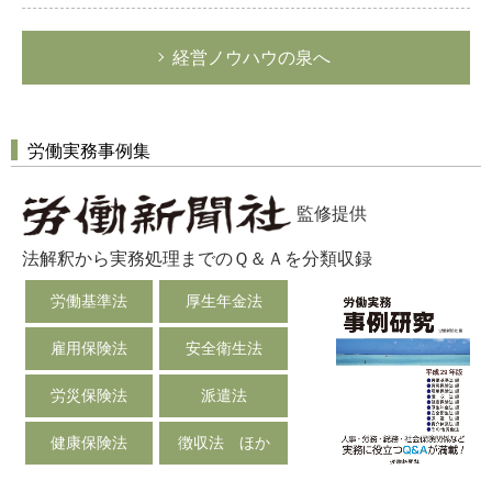
経営ノウハウの泉へ
労働実務事例集
監修提供
法解釈から実務処理までのＱ＆Ａを分類収録
労働基準法
厚生年金法
雇用保険法
安全衛生法
労災保険法
派遣法
健康保険法
徴収法 ほか