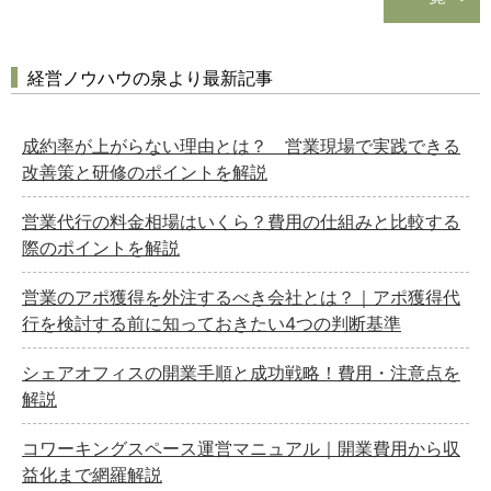
経営ノウハウの泉より最新記事
成約率が上がらない理由とは？ 営業現場で実践できる
改善策と研修のポイントを解説
営業代行の料金相場はいくら？費用の仕組みと比較する
際のポイントを解説
営業のアポ獲得を外注するべき会社とは？｜アポ獲得代
行を検討する前に知っておきたい4つの判断基準
シェアオフィスの開業手順と成功戦略！費用・注意点を
解説
コワーキングスペース運営マニュアル｜開業費用から収
益化まで網羅解説