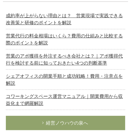
成約率が上がらない理由とは？ 営業現場で実践できる
改善策と研修のポイントを解説
営業代行の料金相場はいくら？費用の仕組みと比較する
際のポイントを解説
営業のアポ獲得を外注するべき会社とは？｜アポ獲得代
行を検討する前に知っておきたい4つの判断基準
シェアオフィスの開業手順と成功戦略！費用・注意点を
解説
コワーキングスペース運営マニュアル｜開業費用から収
益化まで網羅解説
経営ノウハウの泉へ