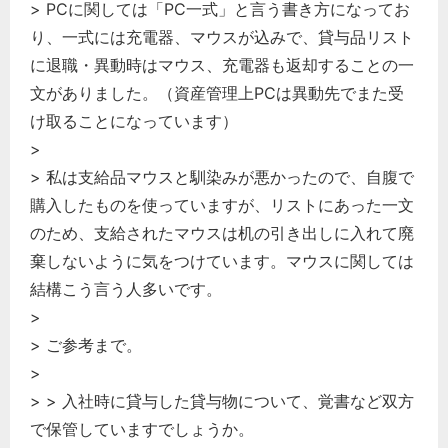
> PCに関しては「PC一式」と言う書き方になってお
り、一式には充電器、マウスが込みで、貸与品リスト
に退職・異動時はマウス、充電器も返却することの一
文がありました。（資産管理上PCは異動先でまた受
け取ることになっています）
>
> 私は支給品マウスと馴染みが悪かったので、自腹で
どのカテゴリーに投稿しますか？
購入したものを使っていますが、リストにあった一文
選択してください
のため、支給されたマウスは机の引き出しに入れて廃
労務管理
棄しないように気をつけています。マウスに関しては
結構こう言う人多いです。
税務経理
>
企業法務
> ご参考まで。
経営の知恵
>
総務の給湯室
> > 入社時に貸与した貸与物について、覚書など双方
秘書のノウハウ
で保管していますでしょうか。