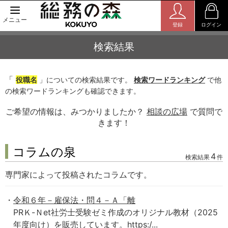
メニュー
登録
ログイン
検索結果
「
役職名
」についての検索結果です。
検索ワードランキング
で他
の検索ワードランキングも確認できます。
ご希望の情報は、みつかりましたか？
相談の広場
で質問で
きます！
コラムの泉
4
検索結果
件
専門家によって投稿されたコラムです。
令和６年－雇保法・問４－Ａ「離
PRＫ-Ｎet社労士受験ゼミ作成のオリジナル教材（2025
年度向け）を販売しています。https:/...