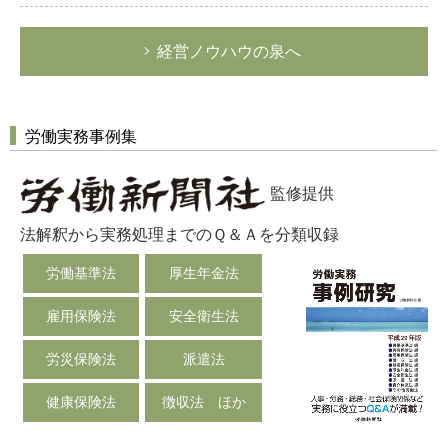
経営ノウハウの泉へ
労働実務事例集
監修提供
法解釈から実務処理までのＱ＆Ａを分類収録
労働基準法
厚生年金法
雇用保険法
安全衛生法
労災保険法
派遣法
健康保険法
徴収法 ほか