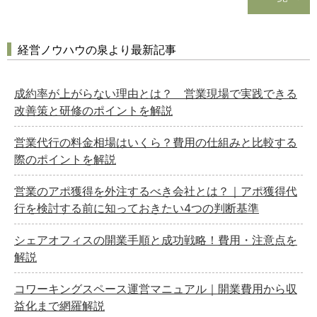
経営ノウハウの泉より最新記事
成約率が上がらない理由とは？ 営業現場で実践できる
改善策と研修のポイントを解説
営業代行の料金相場はいくら？費用の仕組みと比較する
際のポイントを解説
営業のアポ獲得を外注するべき会社とは？｜アポ獲得代
行を検討する前に知っておきたい4つの判断基準
シェアオフィスの開業手順と成功戦略！費用・注意点を
解説
コワーキングスペース運営マニュアル｜開業費用から収
益化まで網羅解説