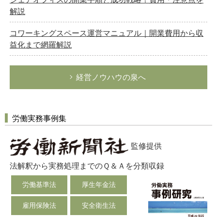
解説
コワーキングスペース運営マニュアル｜開業費用から収
益化まで網羅解説
経営ノウハウの泉へ
労働実務事例集
監修提供
法解釈から実務処理までのＱ＆Ａを分類収録
労働基準法
厚生年金法
雇用保険法
安全衛生法