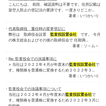
こんにちは、 前段、確認資料は不要です。住所記載は
架空人防止の登記法の要諦です。一度きりどこか...
著者：いつかいり
代表取締役 重任時の変更登記に
弊社は 取締役会設置
監査役設置会社
です。 今月
の株主総会およびその後の取締役会で 任期満...
著者：ソ～ム～
Re: 監査役会での決議事項に
> 当社は２０２２年４月が年度末の
監査役設置会社
で
す。種類株を普通株に変換するため２０２２年３...
著者：いつかいり
監査役会での決議事項について
当社は２０２２年４月が年度末の
監査役設置会社
で
す。種類株を普通株に変換するため２０２２年３月に
臨時株...