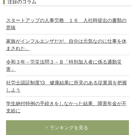
注目のコラム
スタートアップの人事労務 １６ 入社時提出の書類の
意味
家族がインフルエンザだが、自分は元気なのに仕事を休
まされた。
令和３年－労災法問３－Ｂ「特別加入者に係る通勤災
害」
社労士認証制度13 健康結果に所見のある従業員を把握
しよう
学生納付特例の手続きをしなかった結果、障害年金が不
支給に
ランキングを見る