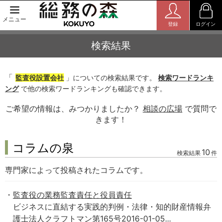
メニュー
登録
ログイン
検索結果
「
監査役設置会社
」についての検索結果です。
検索ワードランキ
ング
で他の検索ワードランキングも確認できます。
ご希望の情報は、みつかりましたか？
相談の広場
で質問で
きます！
コラムの泉
10
検索結果
件
専門家によって投稿されたコラムです。
監査役の業務監査責任と役員責任
ビジネスに直結する実践的判例・法律・知的財産情報弁
護士法人クラフトマン第165号2016-01-05...